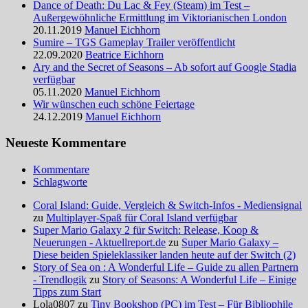
Dance of Death: Du Lac & Fey (Steam) im Test –
Außergewöhnliche Ermittlung im Viktorianischen London
20.11.2019
Manuel Eichhorn
Sumire – TGS Gameplay Trailer veröffentlicht
22.09.2020
Beatrice Eichhorn
Ary and the Secret of Seasons – Ab sofort auf Google Stadia
verfügbar
05.11.2020
Manuel Eichhorn
Wir wünschen euch schöne Feiertage
24.12.2019
Manuel Eichhorn
Neueste Kommentare
Kommentare
Schlagworte
Coral Island: Guide, Vergleich & Switch-Infos - Mediensignal
zu
Multiplayer-Spaß für Coral Island verfügbar
Super Mario Galaxy 2 für Switch: Release, Koop &
Neuerungen - Aktuellreport.de
zu
Super Mario Galaxy –
Diese beiden Spieleklassiker landen heute auf der Switch (2)
Story of Sea on : A Wonderful Life – Guide zu allen Partnern
- Trendlogik
zu
Story of Seasons: A Wonderful Life – Einige
Tipps zum Start
Lola0807 zu
Tiny Bookshop (PC) im Test – Für Bibliophile