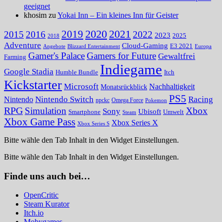
geeignet
khosim zu
Yokai Inn – Ein kleines Inn für Geister
2020
2021
2019
2015
2016
2022
2023
2025
2018
Adventure
Cloud-Gaming
E3 2021
Angebote
Blizzard Entertainment
Europa
Gamer's Palace
Gamers for Future
Gewaltfrei
Farming
Indiegame
Google Stadia
Humble Bundle
Itch
Kickstarter
Microsoft
Nachhaltigkeit
Monatsrückblick
PS5
Nintendo Switch
Racing
Nintendo
npckc
Omega Force
Pokemon
RPG
Simulation
Xbox
Sony
Ubisoft
Smartphone
Umwelt
Steam
Xbox Game Pass
Xbox Series X
Xbox Series S
Bitte wähle den Tab Inhalt in den Widget Einstellungen.
Bitte wähle den Tab Inhalt in den Widget Einstellungen.
Finde uns auch bei…
OpenCritic
Steam Kurator
Itch.io
Mobygames