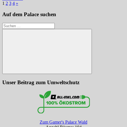
Seitennummerierung
Nächste
1
2
3
4
»
Beiträge
der
Auf dem Palace suchen
Beiträge
Suchen
nach:
Suchen
Unser Beitrag zum Umweltschutz
Zum Gamer's Palace Wald