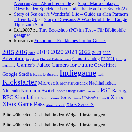
Neuerungen - Aktuellreport.de
zu
Super Mario Galaxy –
Diese beiden Spieleklassiker landen heute auf der Switch (2)
Story of Sea on : A Wonderful Life – Guide zu allen Partnern
- Trendlogik
zu
Story of Seasons: A Wonderful Life – Einige
Tipps zum Start
Lola0807 zu
Tiny Bookshop (PC) im Test – Für Bibliophile
geeignet
khosim zu
Yokai Inn – Ein kleines Inn für Geister
2020
2021
2019
2015
2016
2022
2023
2025
2018
Adventure
Cloud-Gaming
E3 2021
Angebote
Blizzard Entertainment
Europa
Gamer's Palace
Gamers for Future
Gewaltfrei
Farming
Indiegame
Google Stadia
Humble Bundle
Itch
Kickstarter
Microsoft
Nachhaltigkeit
Monatsrückblick
PS5
Nintendo Switch
Racing
Nintendo
npckc
Omega Force
Pokemon
RPG
Simulation
Xbox
Sony
Ubisoft
Smartphone
Umwelt
Steam
Xbox Game Pass
Xbox Series X
Xbox Series S
Bitte wähle den Tab Inhalt in den Widget Einstellungen.
Bitte wähle den Tab Inhalt in den Widget Einstellungen.