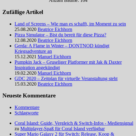
Anzahl Bäume: 104
Zufällige Artikel
Land of Screens – Wie man es schafft, im Moment zu sein
25.08.2020
Beatrice Eichhorn
Pizza Simulator – Bist du bereit für diese Pizza?
12.08.2020
Beatrice Eichhorn
Gerda: A Flame in Winter – DONTNOD kündigt
Kriegsadventure an
15.12.2021
Manuel Eichhorn
Pumpkin Jack – Gruseliger Platformer mit Jak & Daxter
Inspiration angekündigt
19.02.2020
Manuel Eichhorn
GDC 2020 – Zeitplan für virtuelle Veranstaltung steht
15.03.2020
Beatrice Eichhorn
Neueste Kommentare
Kommentare
Schlagworte
Coral Island: Guide, Vergleich & Switch-Infos - Mediensignal
zu
Multiplayer-Spaß für Coral Island verfügbar
Super Mario Galaxy 2 für Switch: Release, Koop &