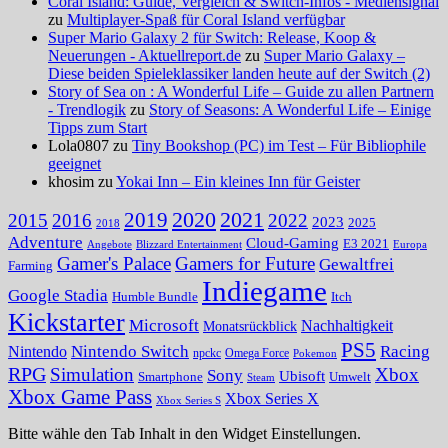
Coral Island: Guide, Vergleich & Switch-Infos - Mediensignal
zu
Multiplayer-Spaß für Coral Island verfügbar
Super Mario Galaxy 2 für Switch: Release, Koop &
Neuerungen - Aktuellreport.de
zu
Super Mario Galaxy –
Diese beiden Spieleklassiker landen heute auf der Switch (2)
Story of Sea on : A Wonderful Life – Guide zu allen Partnern
- Trendlogik
zu
Story of Seasons: A Wonderful Life – Einige
Tipps zum Start
Lola0807 zu
Tiny Bookshop (PC) im Test – Für Bibliophile
geeignet
khosim zu
Yokai Inn – Ein kleines Inn für Geister
2020
2021
2019
2015
2016
2022
2023
2025
2018
Adventure
Cloud-Gaming
E3 2021
Angebote
Blizzard Entertainment
Europa
Gamer's Palace
Gamers for Future
Gewaltfrei
Farming
Indiegame
Google Stadia
Humble Bundle
Itch
Kickstarter
Microsoft
Nachhaltigkeit
Monatsrückblick
PS5
Nintendo Switch
Racing
Nintendo
npckc
Omega Force
Pokemon
RPG
Simulation
Xbox
Sony
Ubisoft
Smartphone
Umwelt
Steam
Xbox Game Pass
Xbox Series X
Xbox Series S
Bitte wähle den Tab Inhalt in den Widget Einstellungen.