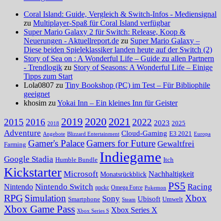
Coral Island: Guide, Vergleich & Switch-Infos - Mediensignal
zu
Multiplayer-Spaß für Coral Island verfügbar
Super Mario Galaxy 2 für Switch: Release, Koop &
Neuerungen - Aktuellreport.de
zu
Super Mario Galaxy –
Diese beiden Spieleklassiker landen heute auf der Switch (2)
Story of Sea on : A Wonderful Life – Guide zu allen Partnern
- Trendlogik
zu
Story of Seasons: A Wonderful Life – Einige
Tipps zum Start
Lola0807 zu
Tiny Bookshop (PC) im Test – Für Bibliophile
geeignet
khosim zu
Yokai Inn – Ein kleines Inn für Geister
2020
2021
2019
2015
2016
2022
2023
2025
2018
Adventure
Cloud-Gaming
E3 2021
Angebote
Blizzard Entertainment
Europa
Gamer's Palace
Gamers for Future
Gewaltfrei
Farming
Indiegame
Google Stadia
Humble Bundle
Itch
Kickstarter
Microsoft
Nachhaltigkeit
Monatsrückblick
PS5
Nintendo Switch
Racing
Nintendo
npckc
Omega Force
Pokemon
RPG
Simulation
Xbox
Sony
Ubisoft
Smartphone
Umwelt
Steam
Xbox Game Pass
Xbox Series X
Xbox Series S