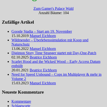
Zum Gamer's Palace Wald
Anzahl Bäume: 104
Zufällige Artikel
Google Stadia – Start am 19. November
15.10.2019
Manuel Eichhorn
Wildmender – Überlebenssimulation mit Koop und
Naturschutz
13.06.2022
Manuel Eichhorn
Digimon Story Time Stranger startet mit Day-One-Patch
02.10.2025
Beatrice Eichhorn
Scarlet Hood and the Wicked Wood – Early Access Datum
enthüllt
20.01.2021
Beatrice Eichhorn
Need for Speed Unbound – Cops im Multiplayer & mehr in
Volume 2
15.03.2023
Manuel Eichhorn
Neueste Kommentare
Kommentare
Schlagworte