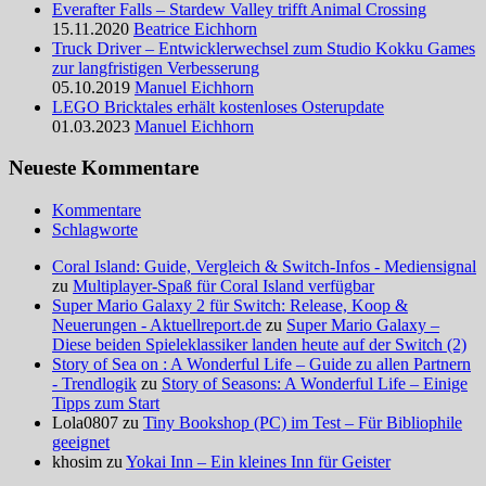
Everafter Falls – Stardew Valley trifft Animal Crossing
15.11.2020
Beatrice Eichhorn
Truck Driver – Entwicklerwechsel zum Studio Kokku Games
zur langfristigen Verbesserung
05.10.2019
Manuel Eichhorn
LEGO Bricktales erhält kostenloses Osterupdate
01.03.2023
Manuel Eichhorn
Neueste Kommentare
Kommentare
Schlagworte
Coral Island: Guide, Vergleich & Switch-Infos - Mediensignal
zu
Multiplayer-Spaß für Coral Island verfügbar
Super Mario Galaxy 2 für Switch: Release, Koop &
Neuerungen - Aktuellreport.de
zu
Super Mario Galaxy –
Diese beiden Spieleklassiker landen heute auf der Switch (2)
Story of Sea on : A Wonderful Life – Guide zu allen Partnern
- Trendlogik
zu
Story of Seasons: A Wonderful Life – Einige
Tipps zum Start
Lola0807 zu
Tiny Bookshop (PC) im Test – Für Bibliophile
geeignet
khosim zu
Yokai Inn – Ein kleines Inn für Geister