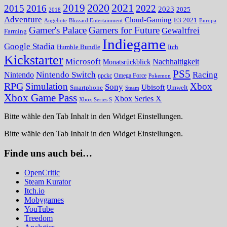
2020
2021
2019
2015
2016
2022
2023
2025
2018
Adventure
Cloud-Gaming
E3 2021
Angebote
Blizzard Entertainment
Europa
Gamer's Palace
Gamers for Future
Gewaltfrei
Farming
Indiegame
Google Stadia
Humble Bundle
Itch
Kickstarter
Microsoft
Nachhaltigkeit
Monatsrückblick
PS5
Nintendo Switch
Racing
Nintendo
npckc
Omega Force
Pokemon
RPG
Simulation
Xbox
Sony
Ubisoft
Smartphone
Umwelt
Steam
Xbox Game Pass
Xbox Series X
Xbox Series S
Bitte wähle den Tab Inhalt in den Widget Einstellungen.
Bitte wähle den Tab Inhalt in den Widget Einstellungen.
Finde uns auch bei…
OpenCritic
Steam Kurator
Itch.io
Mobygames
YouTube
Treedom