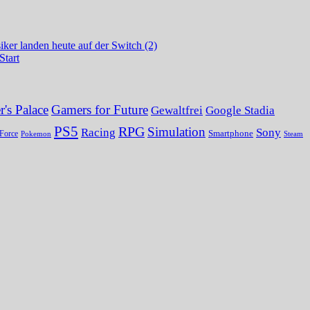
ker landen heute auf der Switch (2)
Start
's Palace
Gamers for Future
Gewaltfrei
Google Stadia
PS5
RPG
Simulation
Sony
Racing
Smartphone
Force
Pokemon
Steam