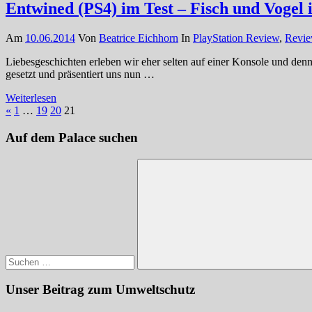
Entwined (PS4) im Test – Fisch und Vogel 
Am
10.06.2014
Von
Beatrice Eichhorn
In
PlayStation Review
,
Revi
Liebesgeschichten erleben wir eher selten auf einer Konsole und denn
gesetzt und präsentiert uns nun …
Weiterlesen
Seitennummerierung
Vorherige
«
1
…
19
20
21
Beiträge
der
Auf dem Palace suchen
Beiträge
Suchen
nach:
Suchen
Unser Beitrag zum Umweltschutz