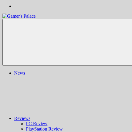
Gamer's
Nachrichten,
Palace
Berichte,
Reviews
&
mehr
rund
ums
Gaming
und
News
darüber
hinaus
|
Ludo
ergo
sum
|
Gaming-
Blog
Reviews
PC Review
PlayStation Review