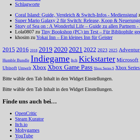
Schlagworte
Coral Island: Guide, Vergleich & Switch-Infos - Mediensignal
Super Mario Galaxy 2 für Switch: Release, Koop & Neuerungen
Story of Sea on : A Wonderful Life – Guide zu allen Partnern -
Lola0807 zu
Tiny Bookshop (PC) im Test – Für Bibliophile ge
khosim zu
Yokai Inn – Ein kleines Inn für Geister
2020
2021
2019
2015
2016
2022
Adventur
2023
2025
2018
Indiegame
Kickstarter
Microsoft
Humble Bundle
Itch
Xbox Game Pass
Xbox
Ubisoft
Xbox Serie
Umwelt
Xbox Series S
Bitte wähle den Tab Inhalt in den Widget Einstellungen.
Bitte wähle den Tab Inhalt in den Widget Einstellungen.
Finde uns auch bei…
OpenCritic
Steam Kurator
Itch.io
Mobygames
YouTube