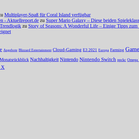
zu
Multiplayer-Spaß für Coral Island verfügbar
 - Aktuellreport.de
zu
Super Mario Galaxy – Diese beiden Spieleklassi
 Trendlogik
zu
Story of Seasons: A Wonderful Life – Einige Tipps zum 
eignet
Gamer
e
Cloud-Gaming
E3 2021
Farming
Angebote
Blizzard Entertainment
Europa
Nintendo Switch
Nachhaltigkeit
Nintendo
Monatsrückblick
npckc
Omega 
s X