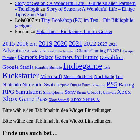
Story of Sea on : A Wonderful Life – Guide zu allen Partnern
- Trendlogik
zu
Story of Seasons: A Wonderful Life – Einige
Tipps zum Start
Lola0807 zu
Tiny Bookshop (PC) im Test – Für Bibliophile
geeignet
khosim zu
Yokai Inn – Ein kleines Inn für Geister
2020
2021
2019
2015
2016
2022
2023
2025
2018
Adventure
Cloud-Gaming
E3 2021
Angebote
Blizzard Entertainment
Europa
Gamer's Palace
Gamers for Future
Gewaltfrei
Farming
Indiegame
Google Stadia
Humble Bundle
Itch
Kickstarter
Microsoft
Nachhaltigkeit
Monatsrückblick
PS5
Nintendo Switch
Racing
Nintendo
npckc
Omega Force
Pokemon
RPG
Simulation
Xbox
Sony
Ubisoft
Smartphone
Umwelt
Steam
Xbox Game Pass
Xbox Series X
Xbox Series S
Bitte wähle den Tab Inhalt in den Widget Einstellungen.
Bitte wähle den Tab Inhalt in den Widget Einstellungen.
Finde uns auch bei…