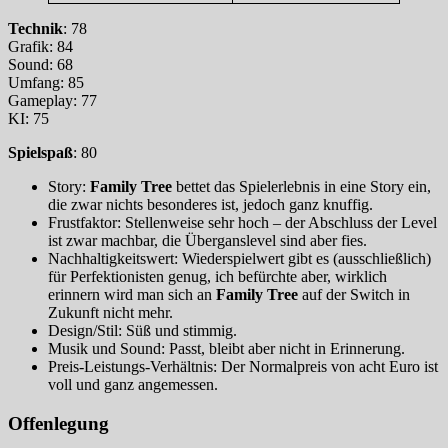
Technik
: 78
Grafik: 84
Sound: 68
Umfang: 85
Gameplay: 77
KI: 75
Spielspaß
: 80
Story:
Family Tree
bettet das Spielerlebnis in eine Story ein,
die zwar nichts besonderes ist, jedoch ganz knuffig.
Frustfaktor: Stellenweise sehr hoch – der Abschluss der Level
ist zwar machbar, die Überganslevel sind aber fies.
Nachhaltigkeitswert: Wiederspielwert gibt es (ausschließlich)
für Perfektionisten genug, ich befürchte aber, wirklich
erinnern wird man sich an
Family Tree
auf der Switch in
Zukunft nicht mehr.
Design/Stil: Süß und stimmig.
Musik und Sound: Passt, bleibt aber nicht in Erinnerung.
Preis-Leistungs-Verhältnis: Der Normalpreis von acht Euro ist
voll und ganz angemessen.
Offenlegung