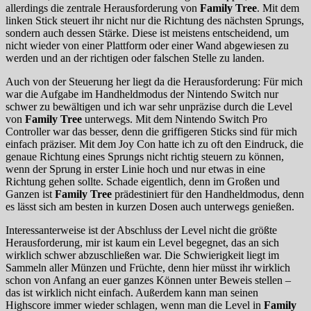
allerdings die zentrale Herausforderung von
Family Tree
. Mit dem
linken Stick steuert ihr nicht nur die Richtung des nächsten Sprungs,
sondern auch dessen Stärke. Diese ist meistens entscheidend, um
nicht wieder von einer Plattform oder einer Wand abgewiesen zu
werden und an der richtigen oder falschen Stelle zu landen.
Auch von der Steuerung her liegt da die Herausforderung: Für mich
war die Aufgabe im Handheldmodus der Nintendo Switch nur
schwer zu bewältigen und ich war sehr unpräzise durch die Level
von
Family Tree
unterwegs. Mit dem Nintendo Switch Pro
Controller war das besser, denn die griffigeren Sticks sind für mich
einfach präziser. Mit dem Joy Con hatte ich zu oft den Eindruck, die
genaue Richtung eines Sprungs nicht richtig steuern zu können,
wenn der Sprung in erster Linie hoch und nur etwas in eine
Richtung gehen sollte. Schade eigentlich, denn im Großen und
Ganzen ist
Family Tree
prädestiniert für den Handheldmodus, denn
es lässt sich am besten in kurzen Dosen auch unterwegs genießen.
Interessanterweise ist der Abschluss der Level nicht die größte
Herausforderung, mir ist kaum ein Level begegnet, das an sich
wirklich schwer abzuschließen war. Die Schwierigkeit liegt im
Sammeln aller Münzen und Früchte, denn hier müsst ihr wirklich
schon von Anfang an euer ganzes Können unter Beweis stellen –
das ist wirklich nicht einfach. Außerdem kann man seinen
Highscore immer wieder schlagen, wenn man die Level in
Family