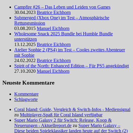
Campfire #26 – Das Leben und Leiden von Games
30.04.2023
Beatrice Eichhorn
Submerged (Xbox One) im Test – Atmosphärische
Rettungsmission
03.08.2015
Manuel Eichhorn
Wholesome Snack 2025 Bundle bei Humble Bundle
unterstützen
13.12.2025
Beatrice Eichhorn
Atelier Sophie 2 (PS4) im Test – Cooles zweites Abenteuer
mit Sophie
24.02.2022
Beatrice Eichhorn
Spirit of the North: Enhanced Edition – Für PS5 angekündigt
27.10.2020
Manuel Eichhorn
Neueste Kommentare
Kommentare
Schlagworte
Coral Island: Guide, Vergleich & Switch-Infos - Mediensignal
zu
Multiplayer-Spaß für Coral Island verfügbar
Super Mario Galaxy 2 für Switch: Release, Koop &
Neuerungen - Aktuellreport.de
zu
Super Mario Galaxy –
Diese beiden Spieleklassiker landen heute auf der Switch (2)