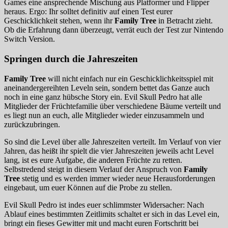
Games eine ansprechende Mischung aus Platformer und Flipper
heraus. Ergo: Ihr solltet definitiv auf einen Test eurer
Geschicklichkeit stehen, wenn ihr
Family Tree
in Betracht zieht.
Ob die Erfahrung dann überzeugt, verrät euch der Test zur Nintendo
Switch Version.
Springen durch die Jahreszeiten
Family Tree
will nicht einfach nur ein Geschicklichkeitsspiel mit
aneinandergereihten Leveln sein, sondern bettet das Ganze auch
noch in eine ganz hübsche Story ein. Evil Skull Pedro hat alle
Mitglieder der Früchtefamilie über verschiedene Bäume verteilt und
es liegt nun an euch, alle Mitglieder wieder einzusammeln und
zurückzubringen.
So sind die Level über alle Jahreszeiten verteilt. Im Verlauf von vier
Jahren, das heißt ihr spielt die vier Jahreszeiten jeweils acht Level
lang, ist es eure Aufgabe, die anderen Früchte zu retten.
Selbstredend steigt in diesem Verlauf der Anspruch von
Family
Tree
stetig und es werden immer wieder neue Herausforderungen
eingebaut, um euer Können auf die Probe zu stellen.
Evil Skull Pedro ist indes euer schlimmster Widersacher: Nach
Ablauf eines bestimmten Zeitlimits schaltet er sich in das Level ein,
bringt ein fieses Gewitter mit und macht euren Fortschritt bei