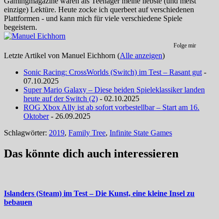
Gamingmagazine waren als Teenager meine liebste (und meist
einzige) Lektüre. Heute zocke ich querbeet auf verschiedenen
Plattformen - und kann mich für viele verschiedene Spiele
begeistern.
Folge mir
Letzte Artikel von Manuel Eichhorn
(
Alle anzeigen
)
Sonic Racing: CrossWorlds (Switch) im Test – Rasant gut
-
07.10.2025
Super Mario Galaxy – Diese beiden Spieleklassiker landen
heute auf der Switch (2)
- 02.10.2025
ROG Xbox Ally ist ab sofort vorbestellbar – Start am 16.
Oktober
- 26.09.2025
Schlagwörter:
2019
,
Family Tree
,
Infinite State Games
Das könnte dich auch interessieren
Islanders (Steam) im Test – Die Kunst, eine kleine Insel zu
bebauen