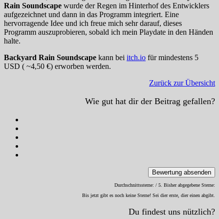
Rain Soundscape
wurde der Regen im Hinterhof des Entwicklers
aufgezeichnet und dann in das Programm integriert. Eine
hervorragende Idee und ich freue mich sehr darauf, dieses
Programm auszuprobieren, sobald ich mein Playdate in den Händen
halte.
Backyard Rain Soundscape
kann bei
itch.io
für mindestens 5
USD ( ~4,50 €) erworben werden.
Zurück zur Übersicht
Wie gut hat dir der Beitrag gefallen?
Bewertung absenden
Durchschnittssterne:
/ 5. Bisher abgegebene Sterne:
Bis jetzt gibt es noch keine Sterne! Sei dier erste, dier einen abgibt.
Du findest uns nützlich?