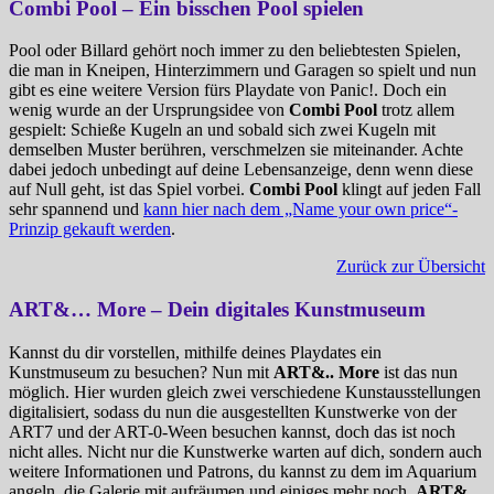
Combi Pool – Ein bisschen Pool spielen
Pool oder Billard gehört noch immer zu den beliebtesten Spielen,
die man in Kneipen, Hinterzimmern und Garagen so spielt und nun
gibt es eine weitere Version fürs Playdate von Panic!. Doch ein
wenig wurde an der Ursprungsidee von
Combi Pool
trotz allem
gespielt: Schieße Kugeln an und sobald sich zwei Kugeln mit
demselben Muster berühren, verschmelzen sie miteinander. Achte
dabei jedoch unbedingt auf deine Lebensanzeige, denn wenn diese
auf Null geht, ist das Spiel vorbei.
Combi Pool
klingt auf jeden Fall
sehr spannend und
kann hier nach dem „Name your own price“-
Prinzip gekauft werden
.
Zurück zur Übersicht
ART&… More – Dein digitales Kunstmuseum
Kannst du dir vorstellen, mithilfe deines Playdates ein
Kunstmuseum zu besuchen? Nun mit
ART&.. More
ist das nun
möglich. Hier wurden gleich zwei verschiedene Kunstausstellungen
digitalisiert, sodass du nun die ausgestellten Kunstwerke von der
ART7 und der ART-0-Ween besuchen kannst, doch das ist noch
nicht alles. Nicht nur die Kunstwerke warten auf dich, sondern auch
weitere Informationen und Patrons, du kannst zu dem im Aquarium
angeln, die Galerie mit aufräumen und einiges mehr noch.
ART&..