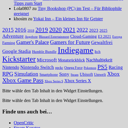
Tipps zum Start
Lola0807 zu
Tiny Bookshop (PC) im Test – Für Bibliophile
geeignet
khosim zu
Yokai Inn – Ein kleines Inn für Geister
2020
2021
2019
2015
2016
2022
2023
2025
2018
Adventure
Cloud-Gaming
E3 2021
Angebote
Blizzard Entertainment
Europa
Gamer's Palace
Gamers for Future
Gewaltfrei
Farming
Indiegame
Google Stadia
Humble Bundle
Itch
Kickstarter
Microsoft
Nachhaltigkeit
Monatsrückblick
PS5
Nintendo Switch
Racing
Nintendo
npckc
Omega Force
Pokemon
RPG
Simulation
Xbox
Sony
Ubisoft
Smartphone
Umwelt
Steam
Xbox Game Pass
Xbox Series X
Xbox Series S
Bitte wähle den Tab Inhalt in den Widget Einstellungen.
Bitte wähle den Tab Inhalt in den Widget Einstellungen.
Finde uns auch bei…
OpenCritic
Steam Kurator