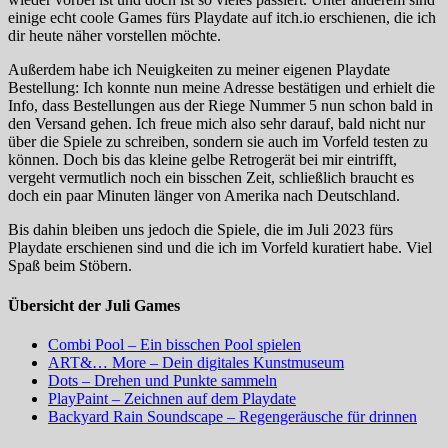
einige echt coole Games fürs Playdate auf itch.io erschienen, die ich
dir heute näher vorstellen möchte.
Außerdem habe ich Neuigkeiten zu meiner eigenen Playdate
Bestellung: Ich konnte nun meine Adresse bestätigen und erhielt die
Info, dass Bestellungen aus der Riege Nummer 5 nun schon bald in
den Versand gehen. Ich freue mich also sehr darauf, bald nicht nur
über die Spiele zu schreiben, sondern sie auch im Vorfeld testen zu
können. Doch bis das kleine gelbe Retrogerät bei mir eintrifft,
vergeht vermutlich noch ein bisschen Zeit, schließlich braucht es
doch ein paar Minuten länger von Amerika nach Deutschland.
Bis dahin bleiben uns jedoch die Spiele, die im Juli 2023 fürs
Playdate erschienen sind und die ich im Vorfeld kuratiert habe. Viel
Spaß beim Stöbern.
Übersicht der Juli Games
Combi Pool – Ein bisschen Pool spielen
ART&… More – Dein digitales Kunstmuseum
Dots – Drehen und Punkte sammeln
PlayPaint – Zeichnen auf dem Playdate
Backyard Rain Soundscape – Regengeräusche für drinnen