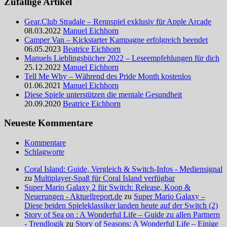
Zufällige Artikel
Gear.Club Stradale – Rennspiel exklusiv für Apple Arcade
08.03.2022
Manuel Eichhorn
Camper Van – Kickstarter Kampagne erfolgreich beendet
06.05.2023
Beatrice Eichhorn
Manuels Lieblingsbücher 2022 – Leseempfehlungen für dich
25.12.2022
Manuel Eichhorn
Tell Me Why – Während des Pride Month kostenlos
01.06.2021
Manuel Eichhorn
Diese Spiele unterstützen die mentale Gesundheit
20.09.2020
Beatrice Eichhorn
Neueste Kommentare
Kommentare
Schlagworte
Coral Island: Guide, Vergleich & Switch-Infos - Mediensignal
zu
Multiplayer-Spaß für Coral Island verfügbar
Super Mario Galaxy 2 für Switch: Release, Koop &
Neuerungen - Aktuellreport.de
zu
Super Mario Galaxy –
Diese beiden Spieleklassiker landen heute auf der Switch (2)
Story of Sea on : A Wonderful Life – Guide zu allen Partnern
- Trendlogik
zu
Story of Seasons: A Wonderful Life – Einige