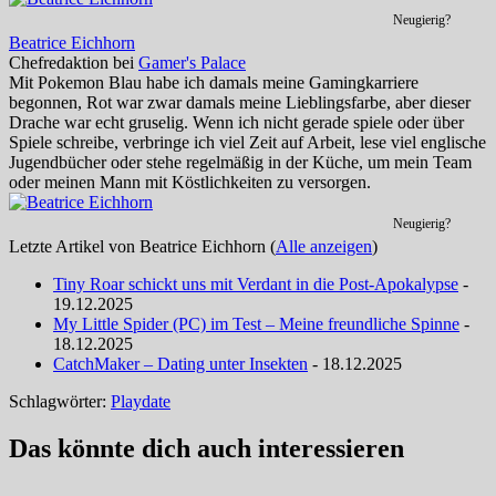
Neugierig?
Beatrice Eichhorn
Chefredaktion
bei
Gamer's Palace
Mit Pokemon Blau habe ich damals meine Gamingkarriere
begonnen, Rot war zwar damals meine Lieblingsfarbe, aber dieser
Drache war echt gruselig. Wenn ich nicht gerade spiele oder über
Spiele schreibe, verbringe ich viel Zeit auf Arbeit, lese viel englische
Jugendbücher oder stehe regelmäßig in der Küche, um mein Team
oder meinen Mann mit Köstlichkeiten zu versorgen.
Neugierig?
Letzte Artikel von Beatrice Eichhorn
(
Alle anzeigen
)
Tiny Roar schickt uns mit Verdant in die Post-Apokalypse
-
19.12.2025
My Little Spider (PC) im Test – Meine freundliche Spinne
-
18.12.2025
CatchMaker – Dating unter Insekten
- 18.12.2025
Schlagwörter:
Playdate
Das könnte dich auch interessieren