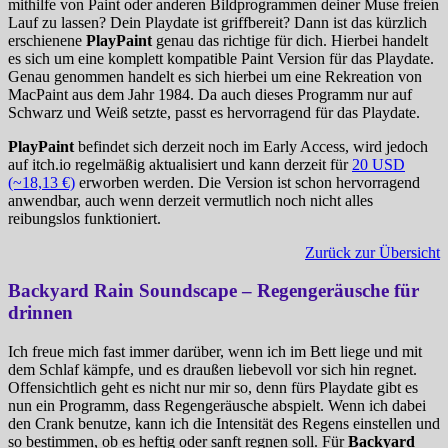
mithilfe von Paint oder anderen Bildprogrammen deiner Muse freien
Lauf zu lassen? Dein Playdate ist griffbereit? Dann ist das kürzlich
erschienene
PlayPaint
genau das richtige für dich. Hierbei handelt
es sich um eine komplett kompatible Paint Version für das Playdate.
Genau genommen handelt es sich hierbei um eine Rekreation von
MacPaint aus dem Jahr 1984. Da auch dieses Programm nur auf
Schwarz und Weiß setzte, passt es hervorragend für das Playdate.
PlayPaint
befindet sich derzeit noch im Early Access, wird jedoch
auf itch.io regelmäßig aktualisiert und kann derzeit für
20 USD
(~18,13 €)
erworben werden. Die Version ist schon hervorragend
anwendbar, auch wenn derzeit vermutlich noch nicht alles
reibungslos funktioniert.
Zurück zur Übersicht
Backyard Rain Soundscape – Regengeräusche für
drinnen
Ich freue mich fast immer darüber, wenn ich im Bett liege und mit
dem Schlaf kämpfe, und es draußen liebevoll vor sich hin regnet.
Offensichtlich geht es nicht nur mir so, denn fürs Playdate gibt es
nun ein Programm, dass Regengeräusche abspielt. Wenn ich dabei
den Crank benutze, kann ich die Intensität des Regens einstellen und
so bestimmen, ob es heftig oder sanft regnen soll. Für
Backyard