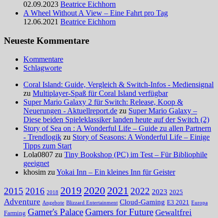
02.09.2023
Beatrice Eichhorn
A Wheel Without A View – Eine Fahrt pro Tag
12.06.2021
Beatrice Eichhorn
Neueste Kommentare
Kommentare
Schlagworte
Coral Island: Guide, Vergleich & Switch-Infos - Mediensignal
zu
Multiplayer-Spaß für Coral Island verfügbar
Super Mario Galaxy 2 für Switch: Release, Koop &
Neuerungen - Aktuellreport.de
zu
Super Mario Galaxy –
Diese beiden Spieleklassiker landen heute auf der Switch (2)
Story of Sea on : A Wonderful Life – Guide zu allen Partnern
- Trendlogik
zu
Story of Seasons: A Wonderful Life – Einige
Tipps zum Start
Lola0807 zu
Tiny Bookshop (PC) im Test – Für Bibliophile
geeignet
khosim zu
Yokai Inn – Ein kleines Inn für Geister
2020
2021
2019
2015
2016
2022
2023
2025
2018
Adventure
Cloud-Gaming
E3 2021
Angebote
Blizzard Entertainment
Europa
Gamer's Palace
Gamers for Future
Gewaltfrei
Farming