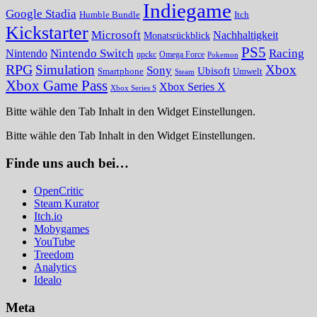
Indiegame
Google Stadia
Humble Bundle
Itch
Kickstarter
Microsoft
Nachhaltigkeit
Monatsrückblick
PS5
Nintendo Switch
Racing
Nintendo
npckc
Omega Force
Pokemon
RPG
Simulation
Xbox
Sony
Ubisoft
Smartphone
Umwelt
Steam
Xbox Game Pass
Xbox Series X
Xbox Series S
Bitte wähle den Tab Inhalt in den Widget Einstellungen.
Bitte wähle den Tab Inhalt in den Widget Einstellungen.
Finde uns auch bei…
OpenCritic
Steam Kurator
Itch.io
Mobygames
YouTube
Treedom
Analytics
Idealo
Meta