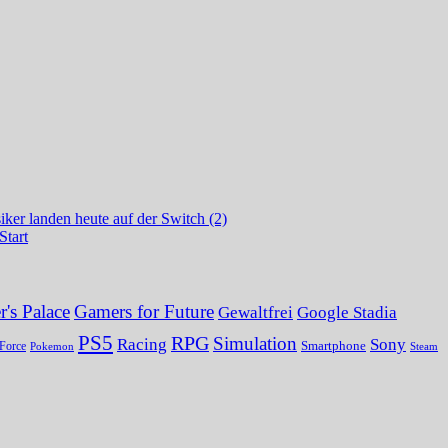
ker landen heute auf der Switch (2)
Start
's Palace
Gamers for Future
Gewaltfrei
Google Stadia
PS5
RPG
Simulation
Sony
Racing
Smartphone
Force
Pokemon
Steam