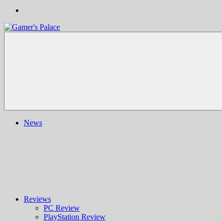
Gamer's
Nachrichten,
Palace
Berichte,
Reviews
&
mehr
rund
ums
Gaming
und
News
darüber
hinaus
|
Ludo
ergo
sum
|
Gaming-
Blog
Reviews
PC Review
PlayStation Review