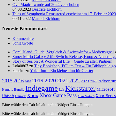
Ova Magica wurde auf 2024 verschoben
04.08.2023
Beatrice Eichhorn
Tales of Symphonia Remastered erscheint am 17. Februar 2023
09.11.2022
Manuel Eichhorn
Neueste Kommentare
Kommentare
Schlagworte
Coral Island: Guide, Vergleich & Switch-Infos - Mediensignal
Super Mario Galaxy 2 für Switch: Release, Koop & Neuerungen
Story of Sea on : A Wonderful Life – Guide zu allen Partnern -
Lola0807 zu
Tiny Bookshop (PC) im Test – Für Bibliophile ge
khosim zu
Yokai Inn – Ein kleines Inn für Geister
2020
2021
2019
2015
2016
2022
Adventur
2023
2025
2018
Indiegame
Kickstarter
Microsoft
Humble Bundle
Itch
Xbox Game Pass
Xbox
Ubisoft
Xbox Serie
Umwelt
Xbox Series S
Bitte wähle den Tab Inhalt in den Widget Einstellungen.
Bitte wähle den Tab Inhalt in den Widget Einstellungen.