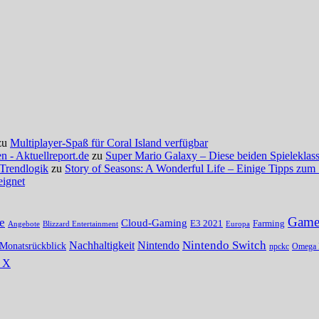
zu
Multiplayer-Spaß für Coral Island verfügbar
 - Aktuellreport.de
zu
Super Mario Galaxy – Diese beiden Spieleklassi
 Trendlogik
zu
Story of Seasons: A Wonderful Life – Einige Tipps zum 
eignet
Gamer
e
Cloud-Gaming
E3 2021
Farming
Angebote
Blizzard Entertainment
Europa
Nintendo Switch
Nachhaltigkeit
Nintendo
Monatsrückblick
npckc
Omega 
s X