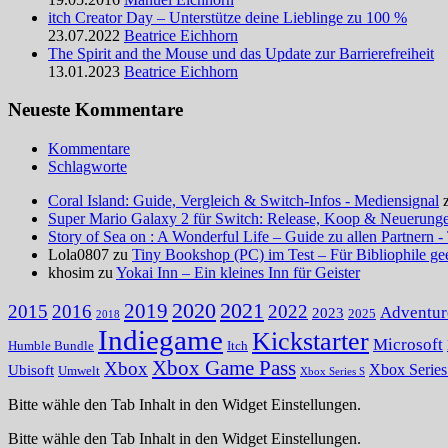
itch Creator Day – Unterstütze deine Lieblinge zu 100 %
23.07.2022
Beatrice Eichhorn
The Spirit and the Mouse und das Update zur Barrierefreiheit
13.01.2023
Beatrice Eichhorn
Neueste Kommentare
Kommentare
Schlagworte
Coral Island: Guide, Vergleich & Switch-Infos - Mediensignal
Super Mario Galaxy 2 für Switch: Release, Koop & Neuerungen
Story of Sea on : A Wonderful Life – Guide zu allen Partnern -
Lola0807 zu
Tiny Bookshop (PC) im Test – Für Bibliophile ge
khosim zu
Yokai Inn – Ein kleines Inn für Geister
2020
2021
2019
2015
2016
2022
Adventur
2023
2025
2018
Indiegame
Kickstarter
Microsoft
Humble Bundle
Itch
Xbox Game Pass
Xbox
Ubisoft
Xbox Serie
Umwelt
Xbox Series S
Bitte wähle den Tab Inhalt in den Widget Einstellungen.
Bitte wähle den Tab Inhalt in den Widget Einstellungen.