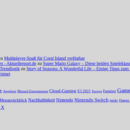
zu
Multiplayer-Spaß für Coral Island verfügbar
 - Aktuellreport.de
zu
Super Mario Galaxy – Diese beiden Spieleklassi
 Trendlogik
zu
Story of Seasons: A Wonderful Life – Einige Tipps zum 
eignet
Gamer
e
Cloud-Gaming
E3 2021
Farming
Angebote
Blizzard Entertainment
Europa
Nintendo Switch
Nachhaltigkeit
Nintendo
Monatsrückblick
npckc
Omega 
s X