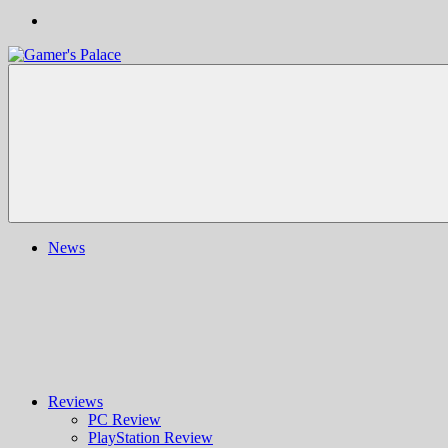
Gamer's
Nachrichten,
Palace
Berichte,
Reviews
&
mehr
rund
ums
Gaming
und
News
darüber
hinaus
|
Ludo
ergo
sum
|
Gaming-
Blog
Reviews
PC Review
PlayStation Review