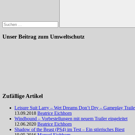
Suchen
Unser Beitrag zum Umweltschutz
Zufällige Artikel
Leisure Suit Larry – Wet Dreams Don’t Dry – Gameplay Trailer
13.09.2018
Beatrice Eichhorn
Windbound – Vorbestellungen mit neuem Trailer eingeleitet
12.06.2020
Beatrice Eichhorn
Shadow of the Beast (PS4) im Test – Ein störrisches Biest
19.05.2016
Manuel Eichhorn