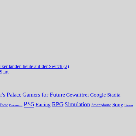
ker landen heute auf der Switch (2)
Start
's Palace
Gamers for Future
Gewaltfrei
Google Stadia
PS5
RPG
Simulation
Sony
Racing
Smartphone
Force
Pokemon
Steam