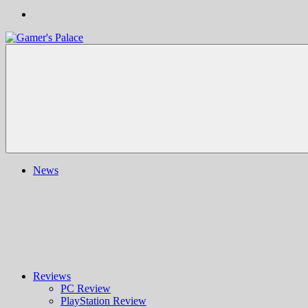
Gamer's
Nachrichten,
Palace
Berichte,
Reviews
&
mehr
rund
ums
Gaming
und
News
darüber
hinaus
|
Ludo
ergo
sum
|
Gaming-
Blog
Reviews
PC Review
PlayStation Review