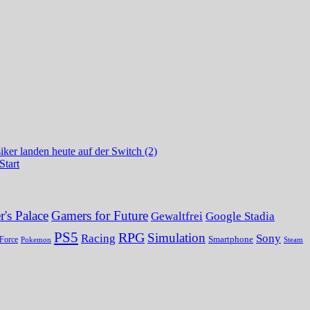
ker landen heute auf der Switch (2)
Start
's Palace
Gamers for Future
Gewaltfrei
Google Stadia
PS5
RPG
Simulation
Sony
Racing
Smartphone
Force
Pokemon
Steam