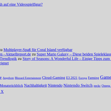
h auf eine Videospielfigur?
zu
Multiplayer-Spaß für Coral Island verfügbar
 - Aktuellreport.de
zu
Super Mario Galaxy – Diese beiden Spieleklassi
 Trendlogik
zu
Story of Seasons: A Wonderful Life – Einige Tipps zum 
eignet
Gamer
e
Cloud-Gaming
E3 2021
Farming
Angebote
Blizzard Entertainment
Europa
Nintendo Switch
Nachhaltigkeit
Nintendo
Monatsrückblick
npckc
Omega 
s X