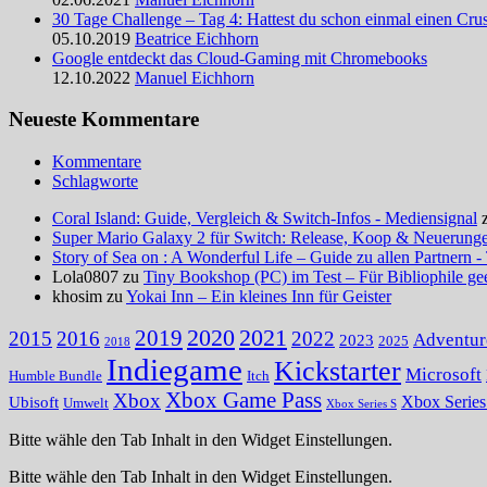
30 Tage Challenge – Tag 4: Hattest du schon einmal einen Crus
05.10.2019
Beatrice Eichhorn
Google entdeckt das Cloud-Gaming mit Chromebooks
12.10.2022
Manuel Eichhorn
Neueste Kommentare
Kommentare
Schlagworte
Coral Island: Guide, Vergleich & Switch-Infos - Mediensignal
Super Mario Galaxy 2 für Switch: Release, Koop & Neuerungen
Story of Sea on : A Wonderful Life – Guide zu allen Partnern -
Lola0807 zu
Tiny Bookshop (PC) im Test – Für Bibliophile ge
khosim zu
Yokai Inn – Ein kleines Inn für Geister
2020
2021
2019
2015
2016
2022
Adventur
2023
2025
2018
Indiegame
Kickstarter
Microsoft
Humble Bundle
Itch
Xbox Game Pass
Xbox
Ubisoft
Xbox Serie
Umwelt
Xbox Series S
Bitte wähle den Tab Inhalt in den Widget Einstellungen.
Bitte wähle den Tab Inhalt in den Widget Einstellungen.