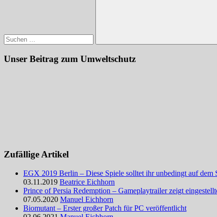
Suchen
Unser Beitrag zum Umweltschutz
Zufällige Artikel
EGX 2019 Berlin – Diese Spiele solltet ihr unbedingt auf dem
03.11.2019
Beatrice Eichhorn
Prince of Persia Redemption – Gameplaytrailer zeigt eingestellt
07.05.2020
Manuel Eichhorn
Biomutant – Erster großer Patch für PC veröffentlicht
02.06.2021
Manuel Eichhorn