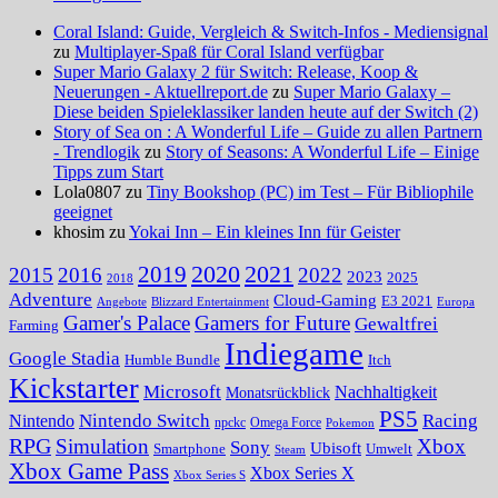
Coral Island: Guide, Vergleich & Switch-Infos - Mediensignal
zu
Multiplayer-Spaß für Coral Island verfügbar
Super Mario Galaxy 2 für Switch: Release, Koop &
Neuerungen - Aktuellreport.de
zu
Super Mario Galaxy –
Diese beiden Spieleklassiker landen heute auf der Switch (2)
Story of Sea on : A Wonderful Life – Guide zu allen Partnern
- Trendlogik
zu
Story of Seasons: A Wonderful Life – Einige
Tipps zum Start
Lola0807 zu
Tiny Bookshop (PC) im Test – Für Bibliophile
geeignet
khosim zu
Yokai Inn – Ein kleines Inn für Geister
2020
2021
2019
2015
2016
2022
2023
2025
2018
Adventure
Cloud-Gaming
E3 2021
Angebote
Blizzard Entertainment
Europa
Gamer's Palace
Gamers for Future
Gewaltfrei
Farming
Indiegame
Google Stadia
Humble Bundle
Itch
Kickstarter
Microsoft
Nachhaltigkeit
Monatsrückblick
PS5
Nintendo Switch
Racing
Nintendo
npckc
Omega Force
Pokemon
RPG
Simulation
Xbox
Sony
Ubisoft
Smartphone
Umwelt
Steam
Xbox Game Pass
Xbox Series X
Xbox Series S