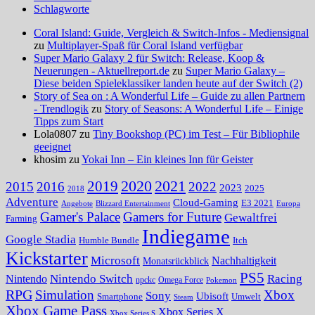
Schlagworte
Coral Island: Guide, Vergleich & Switch-Infos - Mediensignal
zu
Multiplayer-Spaß für Coral Island verfügbar
Super Mario Galaxy 2 für Switch: Release, Koop &
Neuerungen - Aktuellreport.de
zu
Super Mario Galaxy –
Diese beiden Spieleklassiker landen heute auf der Switch (2)
Story of Sea on : A Wonderful Life – Guide zu allen Partnern
- Trendlogik
zu
Story of Seasons: A Wonderful Life – Einige
Tipps zum Start
Lola0807 zu
Tiny Bookshop (PC) im Test – Für Bibliophile
geeignet
khosim zu
Yokai Inn – Ein kleines Inn für Geister
2020
2021
2019
2015
2016
2022
2023
2025
2018
Adventure
Cloud-Gaming
E3 2021
Angebote
Blizzard Entertainment
Europa
Gamer's Palace
Gamers for Future
Gewaltfrei
Farming
Indiegame
Google Stadia
Humble Bundle
Itch
Kickstarter
Microsoft
Nachhaltigkeit
Monatsrückblick
PS5
Nintendo Switch
Racing
Nintendo
npckc
Omega Force
Pokemon
RPG
Simulation
Xbox
Sony
Ubisoft
Smartphone
Umwelt
Steam
Xbox Game Pass
Xbox Series X
Xbox Series S