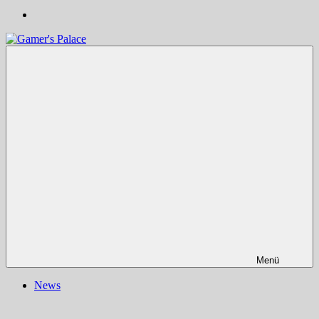
Gamer's
Nachrichten,
Palace
Berichte,
Reviews
&
mehr
rund
ums
Gaming
und
darüber
hinaus
|
Ludo
ergo
sum
|
Menü
Gaming-
Blog
News