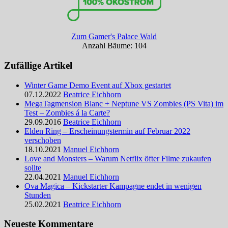
Zum Gamer's Palace Wald
Anzahl Bäume: 104
Zufällige Artikel
Winter Game Demo Event auf Xbox gestartet
07.12.2022
Beatrice Eichhorn
MegaTagmension Blanc + Neptune VS Zombies (PS Vita) im
Test – Zombies á la Carte?
29.09.2016
Beatrice Eichhorn
Elden Ring – Erscheinungstermin auf Februar 2022
verschoben
18.10.2021
Manuel Eichhorn
Love and Monsters – Warum Netflix öfter Filme zukaufen
sollte
22.04.2021
Manuel Eichhorn
Ova Magica – Kickstarter Kampagne endet in wenigen
Stunden
25.02.2021
Beatrice Eichhorn
Neueste Kommentare