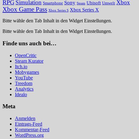
RPG
Simulation
Xbox
Sony
Ubisoft
Smartphone
Umwelt
Steam
Xbox Game Pass
Xbox Series X
Xbox Series S
Bitte wähle den Tab Inhalt in den Widget Einstellungen.
Bitte wähle den Tab Inhalt in den Widget Einstellungen.
Finde uns auch bei…
OpenCritic
Steam Kurator
Itch.io
Mobygames
YouTube
Treedom
Analytics
Idealo
Meta
Anmelden
Eintrags-Feed
Kommentar-Feed
WordPress.org