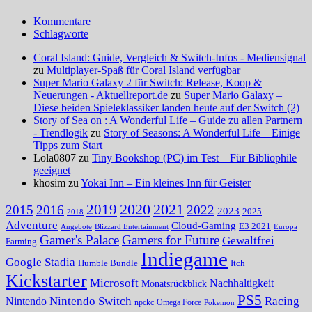
Kommentare
Schlagworte
Coral Island: Guide, Vergleich & Switch-Infos - Mediensignal
zu
Multiplayer-Spaß für Coral Island verfügbar
Super Mario Galaxy 2 für Switch: Release, Koop &
Neuerungen - Aktuellreport.de
zu
Super Mario Galaxy –
Diese beiden Spieleklassiker landen heute auf der Switch (2)
Story of Sea on : A Wonderful Life – Guide zu allen Partnern
- Trendlogik
zu
Story of Seasons: A Wonderful Life – Einige
Tipps zum Start
Lola0807 zu
Tiny Bookshop (PC) im Test – Für Bibliophile
geeignet
khosim zu
Yokai Inn – Ein kleines Inn für Geister
2020
2021
2019
2015
2016
2022
2023
2025
2018
Adventure
Cloud-Gaming
E3 2021
Angebote
Blizzard Entertainment
Europa
Gamer's Palace
Gamers for Future
Gewaltfrei
Farming
Indiegame
Google Stadia
Humble Bundle
Itch
Kickstarter
Microsoft
Nachhaltigkeit
Monatsrückblick
PS5
Nintendo Switch
Racing
Nintendo
npckc
Omega Force
Pokemon