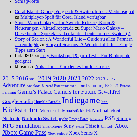
Schlagworte
Coral Island: Guide, Vergleich & Switch-Infos - Mediensignal
zu
Multiplayer-Spaß für Coral Island verfügbar
Super Mario Galaxy 2 für Switch: Release, Koop &
Neuerungen - Aktuellreport.de
zu
Super Mario Galaxy –
Diese beiden Spieleklassiker landen heute auf der Switch (2)
Story of Sea on : A Wonderful Life – Guide zu allen Partnern
- Trendlogik
zu
Story of Seasons: A Wonderful Life – Einige
Tipps zum Start
Lola0807 zu
Tiny Bookshop (PC) im Test – Für Bibliophile
geeignet
khosim zu
Yokai Inn – Ein kleines Inn für Geister
2020
2021
2019
2015
2016
2022
2023
2025
2018
Adventure
Cloud-Gaming
E3 2021
Angebote
Blizzard Entertainment
Europa
Gamer's Palace
Gamers for Future
Gewaltfrei
Farming
Indiegame
Google Stadia
Humble Bundle
Itch
Kickstarter
Microsoft
Nachhaltigkeit
Monatsrückblick
PS5
Nintendo Switch
Racing
Nintendo
npckc
Omega Force
Pokemon
RPG
Simulation
Xbox
Sony
Ubisoft
Smartphone
Umwelt
Steam
Xbox Game Pass
Xbox Series X
Xbox Series S