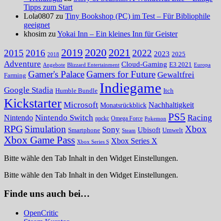
Tipps zum Start
Lola0807 zu
Tiny Bookshop (PC) im Test – Für Bibliophile
geeignet
khosim zu
Yokai Inn – Ein kleines Inn für Geister
2020
2021
2019
2015
2016
2022
2023
2025
2018
Adventure
Cloud-Gaming
E3 2021
Angebote
Blizzard Entertainment
Europa
Gamer's Palace
Gamers for Future
Gewaltfrei
Farming
Indiegame
Google Stadia
Humble Bundle
Itch
Kickstarter
Microsoft
Nachhaltigkeit
Monatsrückblick
PS5
Nintendo Switch
Racing
Nintendo
npckc
Omega Force
Pokemon
RPG
Simulation
Xbox
Sony
Ubisoft
Smartphone
Umwelt
Steam
Xbox Game Pass
Xbox Series X
Xbox Series S
Bitte wähle den Tab Inhalt in den Widget Einstellungen.
Bitte wähle den Tab Inhalt in den Widget Einstellungen.
Finde uns auch bei…
OpenCritic