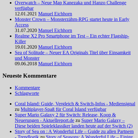
Overwatch – Neue Map Kanezaka und Hanzo Challenge
verfügbar
12.01.2021
Manuel Eichhorn
Monster Crown – Monsterzähm-RPG startet heute in Early
Access
31.07.2020
Manuel Eichhorn
Realme X2 Pro Smartphone im Test – Ein echter Flagship-
Killer
19.01.2020
Manuel Eichhorn
Sea of Solitude – Neuer EA Originals Titel über Einsamkeit
und Monster
09.06.2018
Manuel Eichhorn
Neueste Kommentare
Kommentare
Schlagworte
Coral Island: Guide, Vergleich & Switch-Infos - Mediensignal
zu
Multiplayer-Spaß für Coral Island verfügbar
Super Mario Galaxy 2 für Switch: Release, Koop &
Neuerungen - Aktuellreport.de
zu
Super Mario Galaxy –
Diese beiden Spieleklassiker landen heute auf der Switch (2)
Story of Sea on : A Wonderful Life – Guide zu allen Partnern
- Trendlogik
zu
Story of Seasons: A Wonderful Life – Einige