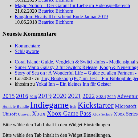
Magic Notion – Der Garant für Liebe im Videospielbereich
21.02.2020
Beatrice Eichhorn
Kingdom Hearts III erscheint Ende Januar 2019
10.06.2018
Beatrice Eichhorn
Neueste Kommentare
Kommentare
Schlagworte
Coral Island: Guide, Vergleich & Switch-Infos - Mediensignal
Super Mario Galaxy 2 für Switch: Release, Koop & Neuerungen
Story of Sea on : A Wonderful Life – Guide zu allen Partnern -
Lola0807 zu
Tiny Bookshop (PC) im Test – Für Bibliophile ge
khosim zu
Yokai Inn – Ein kleines Inn für Geister
2020
2021
2019
2015
2016
2022
Adventur
2023
2025
2018
Indiegame
Kickstarter
Microsoft
Humble Bundle
Itch
Xbox Game Pass
Xbox
Ubisoft
Xbox Serie
Umwelt
Xbox Series S
Bitte wähle den Tab Inhalt in den Widget Einstellungen.
Bitte wähle den Tab Inhalt in den Widget Einstellungen.