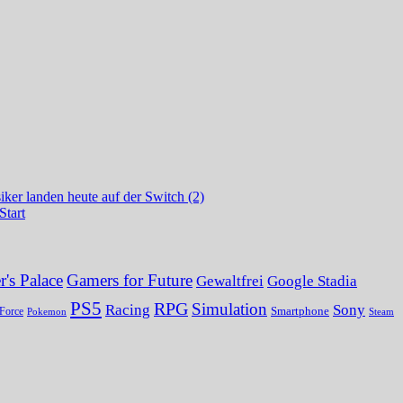
ker landen heute auf der Switch (2)
Start
's Palace
Gamers for Future
Gewaltfrei
Google Stadia
PS5
RPG
Simulation
Sony
Racing
Smartphone
Force
Pokemon
Steam