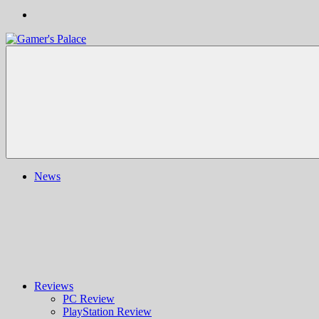
Gamer's
Nachrichten,
Palace
Berichte,
Reviews
&
mehr
rund
ums
Gaming
und
News
darüber
hinaus
|
Ludo
ergo
sum
|
Gaming-
Blog
Reviews
PC Review
PlayStation Review