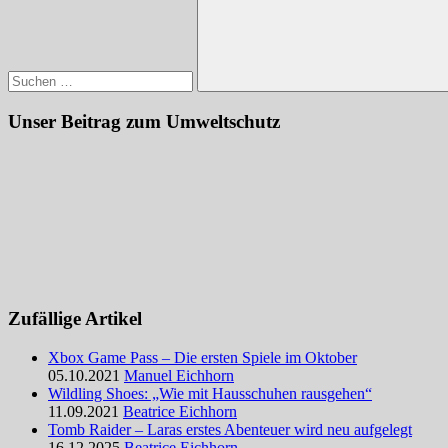
Suchen
Unser Beitrag zum Umweltschutz
Zufällige Artikel
Xbox Game Pass – Die ersten Spiele im Oktober
05.10.2021
Manuel Eichhorn
Wildling Shoes: „Wie mit Hausschuhen rausgehen“
11.09.2021
Beatrice Eichhorn
Tomb Raider – Laras erstes Abenteuer wird neu aufgelegt
16.12.2025
Beatrice Eichhorn