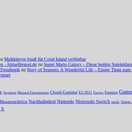
zu
Multiplayer-Spaß für Coral Island verfügbar
 - Aktuellreport.de
zu
Super Mario Galaxy – Diese beiden Spieleklassi
 Trendlogik
zu
Story of Seasons: A Wonderful Life – Einige Tipps zum 
eignet
Gamer
e
Cloud-Gaming
E3 2021
Farming
Angebote
Blizzard Entertainment
Europa
Nintendo Switch
Nachhaltigkeit
Nintendo
Monatsrückblick
npckc
Omega 
s X