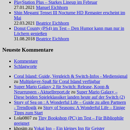
PlayStation Plus – Starkes Lineup im Februar
27.01.2021
Manuel Eichhorn
Shin Megami Tensei III Nocturne HD Remaster erscheint im
Mai
22.03.2021
Beatrice Eichhorn
Donut County (PS4) im Test – Den Humor kann man nur in
Löchern genießen
31.08.2018
Beatrice Eichhorn
Neueste Kommentare
Kommentare
Schlagworte
Coral Island: Guide, Vergleich & Switch-Infos - Mediensignal
zu
Multiplayer-Spaß für Coral Island verfügbar
Super Mario Galaxy 2 für Switch: Release, Koop &
Neuerungen - Aktuellreport.de
zu
Super Mario Galaxy –
Diese beiden Spieleklassiker landen heute auf der Switch (2)
Story of Sea on : A Wonderful Life – Guide zu allen Partnern
- Trendlogik
zu
Story of Seasons: A Wonderful Life – Einige
Tipps zum Start
Lola0807 zu
Tiny Bookshop (PC) im Test – Für Bibliophile
geeignet
khosim zu
Yokai Inn – Ein kleines Inn für Geister