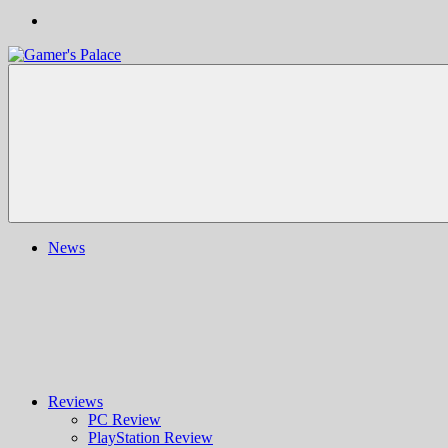
Gamer's
Nachrichten,
Palace
Berichte,
Reviews
&
mehr
rund
ums
Gaming
und
News
darüber
hinaus
|
Ludo
ergo
sum
|
Gaming-
Blog
Reviews
PC Review
PlayStation Review