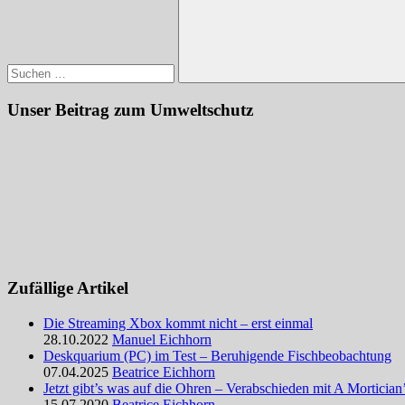
Suchen
Unser Beitrag zum Umweltschutz
Zufällige Artikel
Die Streaming Xbox kommt nicht – erst einmal
28.10.2022
Manuel Eichhorn
Deskquarium (PC) im Test – Beruhigende Fischbeobachtung
07.04.2025
Beatrice Eichhorn
Jetzt gibt’s was auf die Ohren – Verabschieden mit A Mortician’
15.07.2020
Beatrice Eichhorn