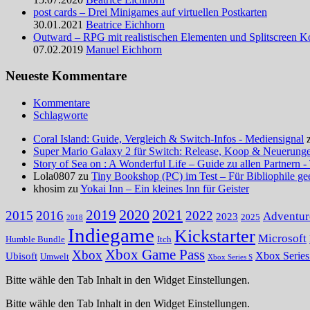
post cards – Drei Minigames auf virtuellen Postkarten
30.01.2021
Beatrice Eichhorn
Outward – RPG mit realistischen Elementen und Splitscreen
07.02.2019
Manuel Eichhorn
Neueste Kommentare
Kommentare
Schlagworte
Coral Island: Guide, Vergleich & Switch-Infos - Mediensignal
Super Mario Galaxy 2 für Switch: Release, Koop & Neuerungen
Story of Sea on : A Wonderful Life – Guide zu allen Partnern -
Lola0807 zu
Tiny Bookshop (PC) im Test – Für Bibliophile ge
khosim zu
Yokai Inn – Ein kleines Inn für Geister
2020
2021
2019
2015
2016
2022
Adventur
2023
2025
2018
Indiegame
Kickstarter
Microsoft
Humble Bundle
Itch
Xbox Game Pass
Xbox
Ubisoft
Xbox Serie
Umwelt
Xbox Series S
Bitte wähle den Tab Inhalt in den Widget Einstellungen.
Bitte wähle den Tab Inhalt in den Widget Einstellungen.