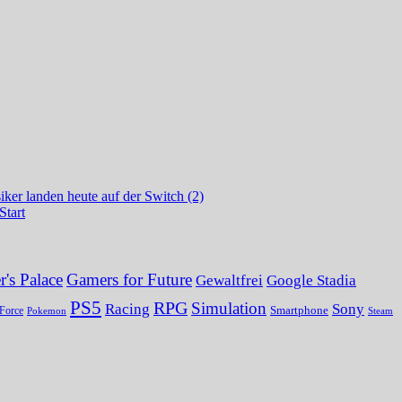
ker landen heute auf der Switch (2)
Start
's Palace
Gamers for Future
Gewaltfrei
Google Stadia
PS5
RPG
Simulation
Sony
Racing
Smartphone
Force
Pokemon
Steam