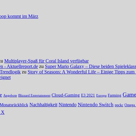
 Koop kommt im März
zu
Multiplayer-Spaß für Coral Island verfügbar
 - Aktuellreport.de
zu
Super Mario Galaxy – Diese beiden Spieleklassi
 Trendlogik
zu
Story of Seasons: A Wonderful Life – Einige Tipps zum 
eignet
Gamer
e
Cloud-Gaming
E3 2021
Farming
Angebote
Blizzard Entertainment
Europa
Nintendo Switch
Nachhaltigkeit
Nintendo
Monatsrückblick
npckc
Omega 
s X