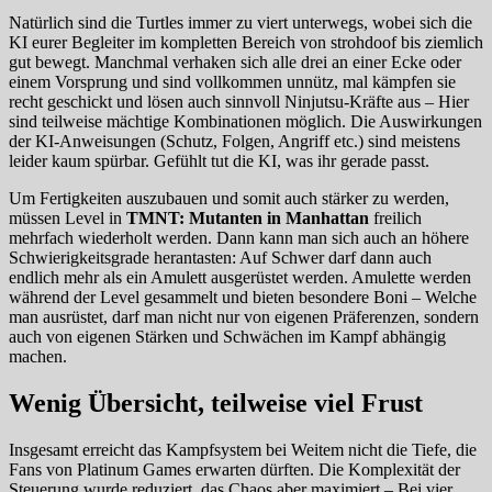
Natürlich sind die Turtles immer zu viert unterwegs, wobei sich die
KI eurer Begleiter im kompletten Bereich von strohdoof bis ziemlich
gut bewegt. Manchmal verhaken sich alle drei an einer Ecke oder
einem Vorsprung und sind vollkommen unnütz, mal kämpfen sie
recht geschickt und lösen auch sinnvoll Ninjutsu-Kräfte aus – Hier
sind teilweise mächtige Kombinationen möglich. Die Auswirkungen
der KI-Anweisungen (Schutz, Folgen, Angriff etc.) sind meistens
leider kaum spürbar. Gefühlt tut die KI, was ihr gerade passt.
Um Fertigkeiten auszubauen und somit auch stärker zu werden,
müssen Level in
TMNT: Mutanten in Manhattan
freilich
mehrfach wiederholt werden. Dann kann man sich auch an höhere
Schwierigkeitsgrade herantasten: Auf Schwer darf dann auch
endlich mehr als ein Amulett ausgerüstet werden. Amulette werden
während der Level gesammelt und bieten besondere Boni – Welche
man ausrüstet, darf man nicht nur von eigenen Präferenzen, sondern
auch von eigenen Stärken und Schwächen im Kampf abhängig
machen.
Wenig Übersicht, teilweise viel Frust
Insgesamt erreicht das Kampfsystem bei Weitem nicht die Tiefe, die
Fans von Platinum Games erwarten dürften. Die Komplexität der
Steuerung wurde reduziert, das Chaos aber maximiert – Bei vier