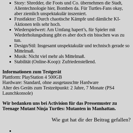
Story: Shredder, die Foots und Co. übernehmen die Stadt,
Alientechnologie hier, Bomben da. Für Turtles-Fans okay,
aber ziemlich unspektakulär inszeniert.
Frustfaktor: Durch chaotische Kämpfe und dämliche KI-
Aktionen teils sehr hoch.
Wiederspielwert: Am Umfang hapert’s, für Spieler mit
Wiederholungsdrang gibt es aber doch ein bisschen was zu
tun.
Design/Stil: Insgesamt unspektakulär und technisch gerade so
Mittelmaß.
Musik: Nicht viel mehr als Mittelmaß.
Stabilität (Online-Koop): Zufriedenstellend.
Informationen zum Testgerät
Plattform: PlayStation 4 500GB
Hardware: Standard, ohne ausgetauschte Hardware
Alter des Geräts zum Testzeitpunkt: 2 Jahre, 7 Monate (PS4
Launchkonsole)
Wir bedanken uns bei Activision für das Pressemuster zu
Teenage Mutant Ninja Turtles: Mutanten in Manhattan.
Wie gut hat dir der Beitrag gefallen?