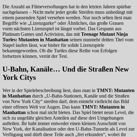
Die Anzahl an Filmeversoftungen hat in den letzten Jahren spürbar
nachgelassen – Nicht mehr jeder große Streifen muss unbedingt mit
einem passenden Spiel versehen werden. Nur noch selten liest man
Begriffe wie „Lizenzgurke“ oder Ähnliches, das große Grauen
vorm nächsten Lizenzspiel ist längst vorbei. Das Gespann aus
Platinum Games und Activision, das mit
Teenage Mutant Ninja
Turles: Mutanten in Manhattan
seinen nunmehr dritten Titel vom
Stapel laufen lässt, war bisher für solide Lizenzspiele
bekanntgeworden. Ob die Turtles diese Reihe von Erfolgen
fortsetzen können, verrät der Test.
U-Bahn, Kanäle… Und die Straßen New
York Citys
Wer in der Spielebeschreibung liest, dass man in
TMNT: Mutanten
in Manhattan
durch „U-Bahn-Stationen, Kanäle und die Straßen
von New York City“ streifen darf, dem entsteht vielleicht das Bild
einer offenen Welt vor Augen. Das kann
TMNT: Mutanten in
Manhattan
schon mal nicht bieten. Das Spiel bietet neun Level, die
sich zu ungefähr gleichen Anteilen auf diese drei Umgebungen
aufteilen. Ihr habt immer entweder einen kleinen Ausschnitt von
New York, der Kanalisation oder den U-Bahn-Tunneln als Level zur
Verfügung und dürft diese Teile auch „frei erkunden“, wobei ihr