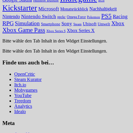
Humble Bundle
Itch
Kickstarter
Microsoft
Nachhaltigkeit
Monatsrückblick
PS5
Nintendo Switch
Racing
Nintendo
npckc
Omega Force
Pokemon
RPG
Simulation
Xbox
Sony
Ubisoft
Smartphone
Umwelt
Steam
Xbox Game Pass
Xbox Series X
Xbox Series S
Bitte wähle den Tab Inhalt in den Widget Einstellungen.
Bitte wähle den Tab Inhalt in den Widget Einstellungen.
Finde uns auch bei…
OpenCritic
Steam Kurator
Itch.io
Mobygames
YouTube
Treedom
Analytics
Idealo
Meta