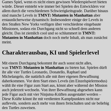
Games Spiel, wenn es nicht einen gewissen Wiederspielwert bieten
würde. Dieser entsteht wie immer bei Spielen des Entwicklers vor
allem durch die verschiedenen Schwierigkeitsgrade. Darüber hinaus
sind manche Levels in
TMNT: Mutanten in Manhattan
aber
erstaunlicherweise dynamisch: Insbesondere einige der Levels in
den Straßen New Yorks verfügen über verschiedene eingebaute
Missionen, sodass ein Durchgang nicht so schnell dem anderen
gleicht. Das ist ziemlich cool und so schlummert in
TMNT:
Mutanten in Manhattan
doch noch mehr Inhalt, als man zunächst
meint.
Charakterausbau, KI und Spielerlevel
Mit einem Durchgang bekommt ihr auch sonst nicht alles,
was
TMNT: Mutanten in Manhattan
zu bieten hat. Spielen dürft
ihr alle vier Turtles Leonardo, Donatello, Raphael und
Michelangelo, die natürlich alle mit ihrer eigenen Bewaffnung
daherkommen. Vor dem Start eines Levels (im Einzelspielermodus)
wählt ihr eine Figur zum Start aus, könnt aber während der Mission
auch jederzeit wechseln. Von ihrer Bewaffnung abgesehen kann
jede Figur auch mit vier Ninjutsu-Kräften ausgestattet werden –
Diese Kräfte könnt ihr mit verdienten Kampfpunkten nicht nur
aufleveln, sondern auch mehr von ihnen freischalten und sie beliebig
den Turtles zuweisen.