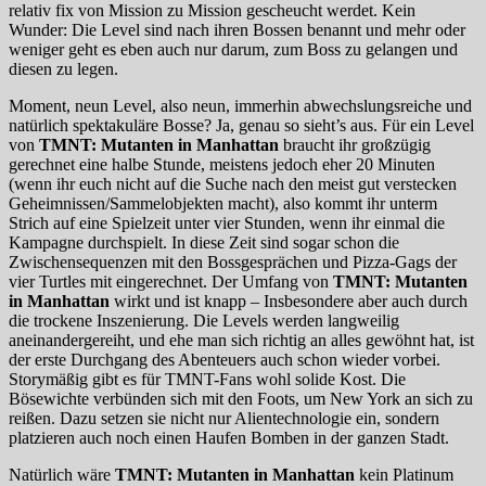
relativ fix von Mission zu Mission gescheucht werdet. Kein
Wunder: Die Level sind nach ihren Bossen benannt und mehr oder
weniger geht es eben auch nur darum, zum Boss zu gelangen und
diesen zu legen.
Moment, neun Level, also neun, immerhin abwechslungsreiche und
natürlich spektakuläre Bosse? Ja, genau so sieht’s aus. Für ein Level
von
TMNT: Mutanten in Manhattan
braucht ihr großzügig
gerechnet eine halbe Stunde, meistens jedoch eher 20 Minuten
(wenn ihr euch nicht auf die Suche nach den meist gut verstecken
Geheimnissen/Sammelobjekten macht), also kommt ihr unterm
Strich auf eine Spielzeit unter vier Stunden, wenn ihr einmal die
Kampagne durchspielt. In diese Zeit sind sogar schon die
Zwischensequenzen mit den Bossgesprächen und Pizza-Gags der
vier Turtles mit eingerechnet. Der Umfang von
TMNT: Mutanten
in Manhattan
wirkt und ist knapp – Insbesondere aber auch durch
die trockene Inszenierung. Die Levels werden langweilig
aneinandergereiht, und ehe man sich richtig an alles gewöhnt hat, ist
der erste Durchgang des Abenteuers auch schon wieder vorbei.
Storymäßig gibt es für TMNT-Fans wohl solide Kost. Die
Bösewichte verbünden sich mit den Foots, um New York an sich zu
reißen. Dazu setzen sie nicht nur Alientechnologie ein, sondern
platzieren auch noch einen Haufen Bomben in der ganzen Stadt.
Natürlich wäre
TMNT: Mutanten in Manhattan
kein Platinum