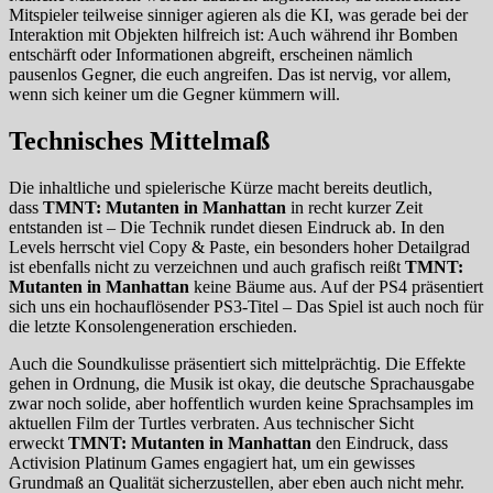
Mitspieler teilweise sinniger agieren als die KI, was gerade bei der
Interaktion mit Objekten hilfreich ist: Auch während ihr Bomben
entschärft oder Informationen abgreift, erscheinen nämlich
pausenlos Gegner, die euch angreifen. Das ist nervig, vor allem,
wenn sich keiner um die Gegner kümmern will.
Technisches Mittelmaß
Die inhaltliche und spielerische Kürze macht bereits deutlich,
dass
TMNT: Mutanten in Manhattan
in recht kurzer Zeit
entstanden ist – Die Technik rundet diesen Eindruck ab. In den
Levels herrscht viel Copy & Paste, ein besonders hoher Detailgrad
ist ebenfalls nicht zu verzeichnen und auch grafisch reißt
TMNT:
Mutanten in Manhattan
keine Bäume aus. Auf der PS4 präsentiert
sich uns ein hochauflösender PS3-Titel – Das Spiel ist auch noch für
die letzte Konsolengeneration erschieden.
Auch die Soundkulisse präsentiert sich mittelprächtig. Die Effekte
gehen in Ordnung, die Musik ist okay, die deutsche Sprachausgabe
zwar noch solide, aber hoffentlich wurden keine Sprachsamples im
aktuellen Film der Turtles verbraten. Aus technischer Sicht
erweckt
TMNT: Mutanten in Manhattan
den Eindruck, dass
Activision Platinum Games engagiert hat, um ein gewisses
Grundmaß an Qualität sicherzustellen, aber eben auch nicht mehr.