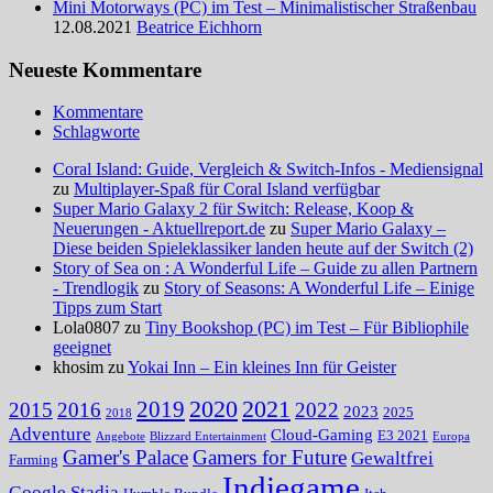
Mini Motorways (PC) im Test – Minimalistischer Straßenbau
12.08.2021
Beatrice Eichhorn
Neueste Kommentare
Kommentare
Schlagworte
Coral Island: Guide, Vergleich & Switch-Infos - Mediensignal
zu
Multiplayer-Spaß für Coral Island verfügbar
Super Mario Galaxy 2 für Switch: Release, Koop &
Neuerungen - Aktuellreport.de
zu
Super Mario Galaxy –
Diese beiden Spieleklassiker landen heute auf der Switch (2)
Story of Sea on : A Wonderful Life – Guide zu allen Partnern
- Trendlogik
zu
Story of Seasons: A Wonderful Life – Einige
Tipps zum Start
Lola0807 zu
Tiny Bookshop (PC) im Test – Für Bibliophile
geeignet
khosim zu
Yokai Inn – Ein kleines Inn für Geister
2020
2021
2019
2015
2016
2022
2023
2025
2018
Adventure
Cloud-Gaming
E3 2021
Angebote
Blizzard Entertainment
Europa
Gamer's Palace
Gamers for Future
Gewaltfrei
Farming
Indiegame
Google Stadia