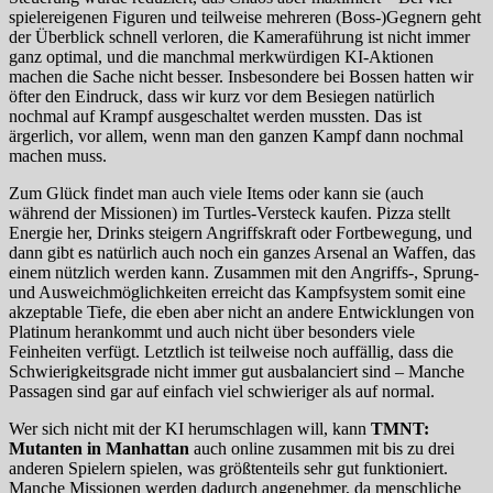
spielereigenen Figuren und teilweise mehreren (Boss-)Gegnern geht
der Überblick schnell verloren, die Kameraführung ist nicht immer
ganz optimal, und die manchmal merkwürdigen KI-Aktionen
machen die Sache nicht besser. Insbesondere bei Bossen hatten wir
öfter den Eindruck, dass wir kurz vor dem Besiegen natürlich
nochmal auf Krampf ausgeschaltet werden mussten. Das ist
ärgerlich, vor allem, wenn man den ganzen Kampf dann nochmal
machen muss.
Zum Glück findet man auch viele Items oder kann sie (auch
während der Missionen) im Turtles-Versteck kaufen. Pizza stellt
Energie her, Drinks steigern Angriffskraft oder Fortbewegung, und
dann gibt es natürlich auch noch ein ganzes Arsenal an Waffen, das
einem nützlich werden kann. Zusammen mit den Angriffs-, Sprung-
und Ausweichmöglichkeiten erreicht das Kampfsystem somit eine
akzeptable Tiefe, die eben aber nicht an andere Entwicklungen von
Platinum herankommt und auch nicht über besonders viele
Feinheiten verfügt. Letztlich ist teilweise noch auffällig, dass die
Schwierigkeitsgrade nicht immer gut ausbalanciert sind – Manche
Passagen sind gar auf einfach viel schwieriger als auf normal.
Wer sich nicht mit der KI herumschlagen will, kann
TMNT:
Mutanten in Manhattan
auch online zusammen mit bis zu drei
anderen Spielern spielen, was größtenteils sehr gut funktioniert.
Manche Missionen werden dadurch angenehmer, da menschliche