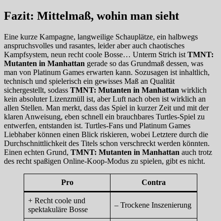
Fazit: Mittelmaß, wohin man sieht
Eine kurze Kampagne, langweilige Schauplätze, ein halbwegs
anspruchsvolles und rasantes, leider aber auch chaotisches
Kampfsystem, neun recht coole Bosse… Unterm Strich ist
TMNT:
Mutanten in Manhattan
gerade so das Grundmaß dessen, was
man von Platinum Games erwarten kann. Sozusagen ist inhaltlich,
technisch und spielerisch ein gewisses Maß an Qualität
sichergestellt, sodass
TMNT: Mutanten in Manhattan
wirklich
kein absoluter Lizenzmüll ist, aber Luft nach oben ist wirklich an
allen Stellen. Man merkt, dass das Spiel in kurzer Zeit und mit der
klaren Anweisung, eben schnell ein brauchbares Turtles-Spiel zu
entwerfen, entstanden ist. Turtles-Fans und Platinum Games
Liebhaber können einen Blick riskieren, wobei Letztere durch die
Durchschnittlichkeit des Titels schon verschreckt werden könnten.
Einen echten Grund,
TMNT: Mutanten in Manhattan
auch trotz
des recht spaßigen Online-Koop-Modus zu spielen, gibt es nicht.
Pro
Contra
+ Recht coole und
– Trockene Inszenierung
spektakuläre Bosse