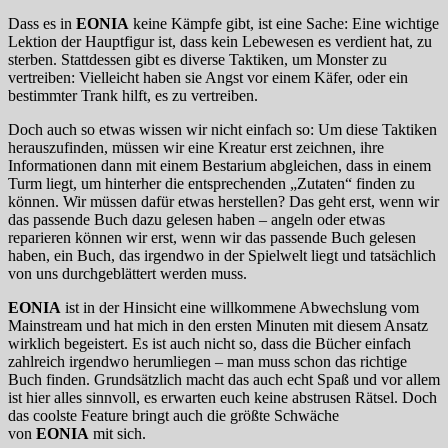
Dass es in
EONIA
keine Kämpfe gibt, ist eine Sache: Eine wichtige
Lektion der Hauptfigur ist, dass kein Lebewesen es verdient hat, zu
sterben. Stattdessen gibt es diverse Taktiken, um Monster zu
vertreiben: Vielleicht haben sie Angst vor einem Käfer, oder ein
bestimmter Trank hilft, es zu vertreiben.
Doch auch so etwas wissen wir nicht einfach so: Um diese Taktiken
herauszufinden, müssen wir eine Kreatur erst zeichnen, ihre
Informationen dann mit einem Bestarium abgleichen, dass in einem
Turm liegt, um hinterher die entsprechenden „Zutaten“ finden zu
können. Wir müssen dafür etwas herstellen? Das geht erst, wenn wir
das passende Buch dazu gelesen haben – angeln oder etwas
reparieren können wir erst, wenn wir das passende Buch gelesen
haben, ein Buch, das irgendwo in der Spielwelt liegt und tatsächlich
von uns durchgeblättert werden muss.
EONIA
ist in der Hinsicht eine willkommene Abwechslung vom
Mainstream und hat mich in den ersten Minuten mit diesem Ansatz
wirklich begeistert. Es ist auch nicht so, dass die Bücher einfach
zahlreich irgendwo herumliegen – man muss schon das richtige
Buch finden. Grundsätzlich macht das auch echt Spaß und vor allem
ist hier alles sinnvoll, es erwarten euch keine abstrusen Rätsel. Doch
das coolste Feature bringt auch die größte Schwäche
von
EONIA
mit sich.