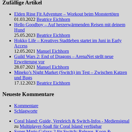
Zufällige Artikel
Elden Ring Fit Adventure – Workout beim Monstertöten
01.03.2022
Beatrice Eichhorn
Hello Goodboy – Auf herzerwärmenden Reisen mit deinem
Hund
25.05.2023
Beatrice Eichhorn
Hokko Life – Kreatives Stadtleben startet im Juni in Early
Access
12.05.2021
Manuel Eichhorn
Guild Wars 2: End of Dragons – ArenaNet stellt neue
Erweiterung vor
28.07.2021
Manuel Eichhorn
Mineko’s Night Market (Switch) im Test – Zwischen Katzen
und Bugs
17.12.2023
Beatrice Eichhorn
Neueste Kommentare
Kommentare
Schlagworte
Coral Island: Guide, Vergleich & Switch-Infos - Mediensignal
zu
Multiplayer-Spaß für Coral Island verfügbar
Super Mario Galaxy 2 für Switch: Release, Koop &