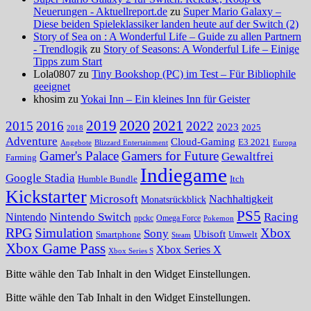
Neuerungen - Aktuellreport.de
zu
Super Mario Galaxy –
Diese beiden Spieleklassiker landen heute auf der Switch (2)
Story of Sea on : A Wonderful Life – Guide zu allen Partnern
- Trendlogik
zu
Story of Seasons: A Wonderful Life – Einige
Tipps zum Start
Lola0807 zu
Tiny Bookshop (PC) im Test – Für Bibliophile
geeignet
khosim zu
Yokai Inn – Ein kleines Inn für Geister
2020
2021
2019
2015
2016
2022
2023
2025
2018
Adventure
Cloud-Gaming
E3 2021
Angebote
Blizzard Entertainment
Europa
Gamer's Palace
Gamers for Future
Gewaltfrei
Farming
Indiegame
Google Stadia
Humble Bundle
Itch
Kickstarter
Microsoft
Nachhaltigkeit
Monatsrückblick
PS5
Nintendo Switch
Racing
Nintendo
npckc
Omega Force
Pokemon
RPG
Simulation
Xbox
Sony
Ubisoft
Smartphone
Umwelt
Steam
Xbox Game Pass
Xbox Series X
Xbox Series S
Bitte wähle den Tab Inhalt in den Widget Einstellungen.
Bitte wähle den Tab Inhalt in den Widget Einstellungen.