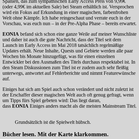
Spanien, das zum sympathischen Early Access Preis von 9,99€
(oder 4,99€ im aktuellen Sale) bei Steam erhältlich ist. Versprochen
wird ein Fokus auf Erkundung in einer magischen, farbenfrohen
Welt ohne Kämpfe. Ich habe reingeschaut und verrate euch in der
Vorschau, was euch nun – in der Pre-Alpha Phase – bereits erwartet.
EONIA
befand sich schon eine ganze Weile auf meiner Wunschliste
und daher ist auch die gute Nachricht, dass der Titel seit dem
Launch im Early Access im Mai 2018 tatsächlich regelmäßige
Updates erhält. Neue Inhalte, Quests und Gebiete werden alle paar
Wochen bis Monate hinzugefügt, was für einen einzelnen
Entwickler bei den Ausmaßen des Titels durchaus respektabel ist. In
den Steam Diskussionen zum Titel ist er zudem auch sehr fleißig
unterwegs, antwortet auf Fehlerberichte und nimmt Featurewünsche
auf.
Einiges hat sich am Spiel auch schon verändert und nicht zuletzt ist
der Erschaffer dieser magischen Welt auch oft genug gefragt, wenn
um Tipps fürs Spiel gebeten wird: Das liegt daran,
dass
EONIA
Einiges anders macht als die meisten Mainstream Titel.
Grundsätzlich ist die Spielwelt hübsch.
Bücher lesen. Mit der Karte klarkommen.