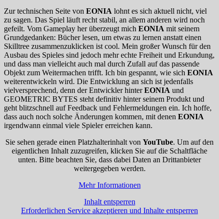
Zur technischen Seite von
EONIA
lohnt es sich aktuell nicht, viel
zu sagen. Das Spiel läuft recht stabil, an allem anderen wird noch
gefeilt. Vom Gameplay her überzeugt mich
EONIA
mit seinem
Grundgedanken: Bücher lesen, um etwas zu lernen anstatt einen
Skilltree zusammenzuklicken ist cool. Mein großer Wunsch für den
Ausbau des Spieles sind jedoch mehr echte Freiheit und Erkundung,
und dass man vielleicht auch mal durch Zufall auf das passende
Objekt zum Weitermachen trifft. Ich bin gespannt, wie sich
EONIA
weiterentwickeln wird. Die Entwicklung an sich ist jedenfalls
vielversprechend, denn der Entwickler hinter
EONIA
und
GEOMETRIC BYTES steht definitiv hinter seinem Produkt und
geht blitzschnell auf Feedback und Fehlermeldungen ein. Ich hoffe,
dass auch noch solche Änderungen kommen, mit denen
EONIA
irgendwann einmal viele Spieler erreichen kann.
Sie sehen gerade einen Platzhalterinhalt von
YouTube
. Um auf den
eigentlichen Inhalt zuzugreifen, klicken Sie auf die Schaltfläche
unten. Bitte beachten Sie, dass dabei Daten an Drittanbieter
weitergegeben werden.
Mehr Informationen
Inhalt entsperren
Erforderlichen Service akzeptieren und Inhalte entsperren