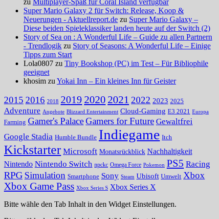
zu
Multiplayer-Spaß für Coral Island verfügbar
Super Mario Galaxy 2 für Switch: Release, Koop &
Neuerungen - Aktuellreport.de
zu
Super Mario Galaxy –
Diese beiden Spieleklassiker landen heute auf der Switch (2)
Story of Sea on : A Wonderful Life – Guide zu allen Partnern
- Trendlogik
zu
Story of Seasons: A Wonderful Life – Einige
Tipps zum Start
Lola0807 zu
Tiny Bookshop (PC) im Test – Für Bibliophile
geeignet
khosim zu
Yokai Inn – Ein kleines Inn für Geister
2020
2021
2019
2015
2016
2022
2023
2025
2018
Adventure
Cloud-Gaming
E3 2021
Angebote
Blizzard Entertainment
Europa
Gamer's Palace
Gamers for Future
Gewaltfrei
Farming
Indiegame
Google Stadia
Humble Bundle
Itch
Kickstarter
Microsoft
Nachhaltigkeit
Monatsrückblick
PS5
Nintendo Switch
Racing
Nintendo
npckc
Omega Force
Pokemon
RPG
Simulation
Xbox
Sony
Ubisoft
Smartphone
Umwelt
Steam
Xbox Game Pass
Xbox Series X
Xbox Series S
Bitte wähle den Tab Inhalt in den Widget Einstellungen.