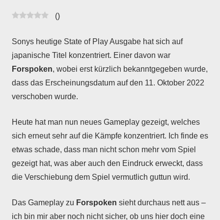
Ludo
ergo
(
)
sum
|
Sonys heutige State of Play Ausgabe hat sich auf
Gaming-
japanische Titel konzentriert. Einer davon war
Blog
Forspoken
, wobei erst kürzlich bekanntgegeben wurde,
dass das Erscheinungsdatum auf den 11. Oktober 2022
verschoben wurde.
Heute hat man nun neues Gameplay gezeigt, welches
sich erneut sehr auf die Kämpfe konzentriert. Ich finde es
etwas schade, dass man nicht schon mehr vom Spiel
gezeigt hat, was aber auch den Eindruck erweckt, dass
die Verschiebung dem Spiel vermutlich guttun wird.
Das Gameplay zu
Forspoken
sieht durchaus nett aus –
ich bin mir aber noch nicht sicher, ob uns hier doch eine