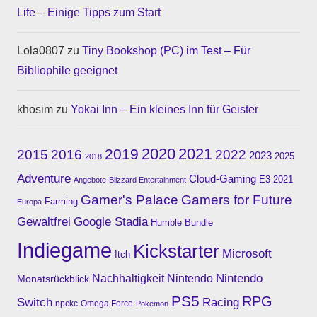
Life – Einige Tipps zum Start
Lola0807 zu
Tiny Bookshop (PC) im Test – Für
Bibliophile geeignet
khosim zu
Yokai Inn – Ein kleines Inn für Geister
2020
2019
2021
2015
2016
2022
2023
2025
2018
Adventure
Cloud-Gaming
E3 2021
Angebote
Blizzard Entertainment
Gamer's Palace
Gamers for Future
Farming
Europa
Gewaltfrei
Google Stadia
Humble Bundle
Indiegame
Kickstarter
Microsoft
Itch
Nachhaltigkeit
Nintendo
Nintendo
Monatsrückblick
PS5
RPG
Switch
Racing
npckc
Omega Force
Pokemon