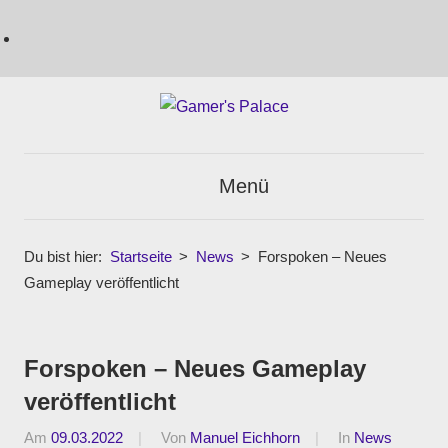
Nachrichten,
Gamer's
Berichte,
Menü
Reviews
Palace
&
mehr
Du bist hier:
Startseite
News
Forspoken – Neues
rund
Gameplay veröffentlicht
ums
Gaming
und
Forspoken – Neues Gameplay
darüber
veröffentlicht
hinaus
|
Am
09.03.2022
Von
Manuel Eichhorn
In
News