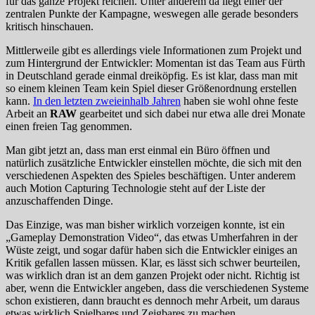
für das ganze Projekt reichen. Unter anderem da liegt einer der
zentralen Punkte der Kampagne, weswegen alle gerade besonders
kritisch hinschauen.
Mittlerweile gibt es allerdings viele Informationen zum Projekt und
zum Hintergrund der Entwickler: Momentan ist das Team aus Fürth
in Deutschland gerade einmal dreiköpfig. Es ist klar, dass man mit
so einem kleinen Team kein Spiel dieser Größenordnung erstellen
kann.
In den letzten zweieinhalb Jahren
haben sie wohl ohne feste
Arbeit an
RAW
gearbeitet und sich dabei nur etwa alle drei Monate
einen freien Tag genommen.
Man gibt jetzt an, dass man erst einmal ein Büro öffnen und
natürlich zusätzliche Entwickler einstellen möchte, die sich mit den
verschiedenen Aspekten des Spieles beschäftigen. Unter anderem
auch Motion Capturing Technologie steht auf der Liste der
anzuschaffenden Dinge.
Das Einzige, was man bisher wirklich vorzeigen konnte, ist ein
„Gameplay Demonstration Video“, das etwas Umherfahren in der
Wüste zeigt, und sogar dafür haben sich die Entwickler einiges an
Kritik gefallen lassen müssen. Klar, es lässt sich schwer beurteilen,
was wirklich dran ist an dem ganzen Projekt oder nicht. Richtig ist
aber, wenn die Entwickler angeben, dass die verschiedenen Systeme
schon existieren, dann braucht es dennoch mehr Arbeit, um daraus
etwas wirklich Spielbares und Zeigbares zu machen.