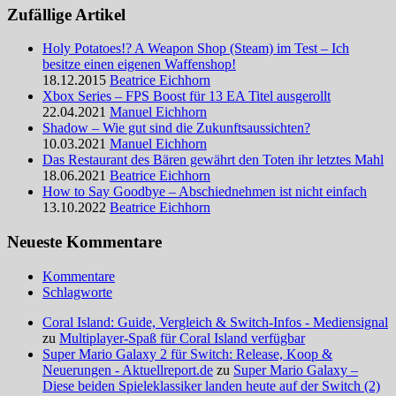
Zufällige Artikel
Holy Potatoes!? A Weapon Shop (Steam) im Test – Ich
besitze einen eigenen Waffenshop!
18.12.2015
Beatrice Eichhorn
Xbox Series – FPS Boost für 13 EA Titel ausgerollt
22.04.2021
Manuel Eichhorn
Shadow – Wie gut sind die Zukunftsaussichten?
10.03.2021
Manuel Eichhorn
Das Restaurant des Bären gewährt den Toten ihr letztes Mahl
18.06.2021
Beatrice Eichhorn
How to Say Goodbye – Abschiednehmen ist nicht einfach
13.10.2022
Beatrice Eichhorn
Neueste Kommentare
Kommentare
Schlagworte
Coral Island: Guide, Vergleich & Switch-Infos - Mediensignal
zu
Multiplayer-Spaß für Coral Island verfügbar
Super Mario Galaxy 2 für Switch: Release, Koop &
Neuerungen - Aktuellreport.de
zu
Super Mario Galaxy –
Diese beiden Spieleklassiker landen heute auf der Switch (2)