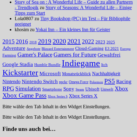
Story of Sea on : A Wonderful Life – Guide zu allen Partnern
- Trendlogik
zu
Story of Seasons: A Wonderful Life – Einige
Tipps zum Start
Lola0807 zu
Tiny Bookshop (PC) im Test – Für Bibliophile
geeignet
khosim zu
Yokai Inn – Ein kleines Inn für Geister
2020
2021
2019
2015
2016
2022
2023
2025
2018
Adventure
Cloud-Gaming
E3 2021
Angebote
Blizzard Entertainment
Europa
Gamer's Palace
Gamers for Future
Gewaltfrei
Farming
Indiegame
Google Stadia
Humble Bundle
Itch
Kickstarter
Microsoft
Nachhaltigkeit
Monatsrückblick
PS5
Nintendo Switch
Racing
Nintendo
npckc
Omega Force
Pokemon
RPG
Simulation
Xbox
Sony
Ubisoft
Smartphone
Umwelt
Steam
Xbox Game Pass
Xbox Series X
Xbox Series S
Bitte wähle den Tab Inhalt in den Widget Einstellungen.
Bitte wähle den Tab Inhalt in den Widget Einstellungen.
Finde uns auch bei…