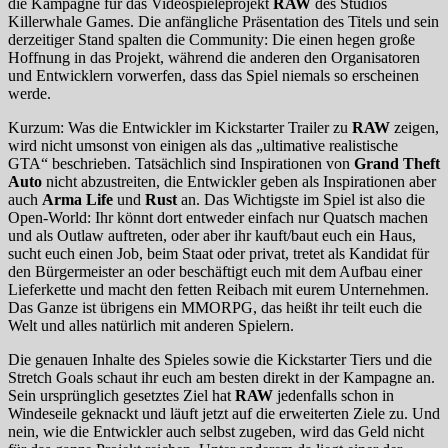
die Kampagne für das Videospieleprojekt
RAW
des Studios
Killerwhale Games. Die anfängliche Präsentation des Titels und sein
derzeitiger Stand spalten die Community: Die einen hegen große
Hoffnung in das Projekt, während die anderen den Organisatoren
und Entwicklern vorwerfen, dass das Spiel niemals so erscheinen
werde.
Kurzum: Was die Entwickler im Kickstarter Trailer zu
RAW
zeigen,
wird nicht umsonst von einigen als das „ultimative realistische
GTA“ beschrieben. Tatsächlich sind Inspirationen von
Grand Theft
Auto
nicht abzustreiten, die Entwickler geben als Inspirationen aber
auch
Arma Life
und
Rust
an. Das Wichtigste im Spiel ist also die
Open-World: Ihr könnt dort entweder einfach nur Quatsch machen
und als Outlaw auftreten, oder aber ihr kauft/baut euch ein Haus,
sucht euch einen Job, beim Staat oder privat, tretet als Kandidat für
den Bürgermeister an oder beschäftigt euch mit dem Aufbau einer
Lieferkette und macht den fetten Reibach mit eurem Unternehmen.
Das Ganze ist übrigens ein MMORPG, das heißt ihr teilt euch die
Welt und alles natürlich mit anderen Spielern.
Die genauen Inhalte des Spieles sowie die Kickstarter Tiers und die
Stretch Goals schaut ihr euch am besten direkt in der Kampagne an.
Sein ursprünglich gesetztes Ziel hat
RAW
jedenfalls schon in
Windeseile geknackt und läuft jetzt auf die erweiterten Ziele zu. Und
nein, wie die Entwickler auch selbst zugeben, wird das Geld nicht