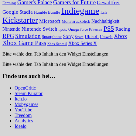
Gamer's Palace
Gamers for Future
Gewaltfrei
Farming
Indiegame
Google Stadia
Humble Bundle
Itch
Kickstarter
Microsoft
Nachhaltigkeit
Monatsrückblick
PS5
Nintendo Switch
Racing
Nintendo
npckc
Omega Force
Pokemon
RPG
Simulation
Xbox
Sony
Ubisoft
Smartphone
Umwelt
Steam
Xbox Game Pass
Xbox Series X
Xbox Series S
Bitte wähle den Tab Inhalt in den Widget Einstellungen.
Bitte wähle den Tab Inhalt in den Widget Einstellungen.
Finde uns auch bei…
OpenCritic
Steam Kurator
Itch.io
Mobygames
YouTube
Treedom
Analytics
Idealo