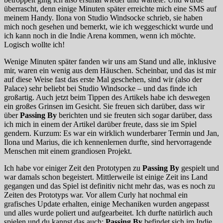
überrascht, denn einige Minuten später erreichte mich eine SMS auf
meinem Handy. Ilona von Studio Windsocke schrieb, sie haben
mich noch gesehen und bemerkt, wie ich weggeschickt wurde und
ich kann noch in die Indie Arena kommen, wenn ich möchte.
Logisch wollte ich!
Wenige Minuten später fanden wir uns am Stand und alle, inklusive
mir, waren ein wenig aus dem Häuschen. Scheinbar, und das ist mir
auf diese Weise fast das erste Mal geschehen, sind wir (also der
Palace) sehr beliebt bei Studio Windsocke – und das finde ich
großartig. Auch jetzt beim Tippen des Artikels habe ich deswegen
ein großes Grinsen im Gesicht. Sie freuen sich darüber, dass wir
über
Passing By
berichten und sie freuten sich sogar darüber, dass
ich mich in einem der Artikel darüber freute, dass sie im Spiel
gendern. Kurzum: Es war ein wirklich wunderbarer Termin und Jan,
Ilona und Marius, die ich kennenlernen durfte, sind hervorragende
Menschen mit einem grandiosen Projekt.
Ich habe vor einiger Zeit den Prototypen zu
Passing By
gespielt und
war damals schon begeistert. Mittlerweile ist einige Zeit ins Land
gegangen und das Spiel ist definitiv nicht mehr das, was es noch zu
Zeiten des Prototyps war. Vor allem Curly hat nochmal ein
grafisches Update erhalten, einige Mechaniken wurden angepasst
und alles wurde poliert und aufgearbeitet. Ich durfte natürlich auch
spielen und du kannst das auch:
Passing By
befindet sich im Indie