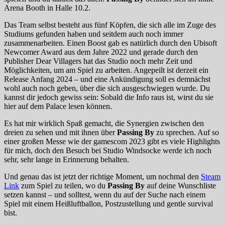
Arena Booth in Halle 10.2.
Das Team selbst besteht aus fünf Köpfen, die sich alle im Zuge des
Studiums gefunden haben und seitdem auch noch immer
zusammenarbeiten. Einen Boost gab es natürlich durch den Ubisoft
Newcomer Award aus dem Jahre 2022 und gerade durch den
Publisher Dear Villagers hat das Studio noch mehr Zeit und
Möglichkeiten, um am Spiel zu arbeiten. Angepeilt ist derzeit ein
Release Anfang 2024 – und eine Ankündigung soll es demnächst
wohl auch noch geben, über die sich ausgeschwiegen wurde. Du
kannst dir jedoch gewiss sein: Sobald die Info raus ist, wirst du sie
hier auf dem Palace lesen können.
Es hat mir wirklich Spaß gemacht, die Synergien zwischen den
dreien zu sehen und mit ihnen über
Passing By
zu sprechen. Auf so
einer großen Messe wie der gamescom 2023 gibt es viele Highlights
für mich, doch den Besuch bei Studio Windsocke werde ich noch
sehr, sehr lange in Erinnerung behalten.
Und genau das ist jetzt der richtige Moment, um nochmal den
Steam
Link
zum Spiel zu teilen, wo du
Passing By
auf deine Wunschliste
setzen kannst – und solltest, wenn du auf der Suche nach einem
Spiel mit einem Heißluftballon, Postzustellung und gentle survival
bist.