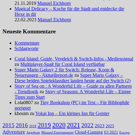
21.11.2019
Manuel Eichhorn
Magical Delicacy – Koche für die Stadt und entdecke die
Hexe in dir
22.02.2023
Manuel Eichhorn
Neueste Kommentare
Kommentare
Schlagworte
Coral Island: Guide, Vergleich & Switch-Infos - Mediensignal
zu
Multiplayer-Spaß für Coral Island verfügbar
Super Mario Galaxy 2 für Switch: Release, Koop &
Neuerungen - Aktuellreport.de
zu
Super Mario Galaxy –
Diese beiden Spieleklassiker landen heute auf der Switch (2)
Story of Sea on : A Wonderful Life – Guide zu allen Partnern
- Trendlogik
zu
Story of Seasons: A Wonderful Life – Einige
Tipps zum Start
Lola0807 zu
Tiny Bookshop (PC) im Test – Für Bibliophile
geeignet
khosim zu
Yokai Inn – Ein kleines Inn für Geister
2020
2021
2019
2015
2016
2022
2023
2025
2018
Adventure
Cloud-Gaming
E3 2021
Angebote
Blizzard Entertainment
Europa