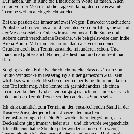
Luft haben, um in Ruhe die Eindrücke in Worte zu fassen. Auch
schon vor der Messe sind die Tage vielfältig, denn die erwähnten
Termine wollen auch gebucht werden.
Bei uns passiert das immer auf zwei Wegen: Entweder verschiedene
Publisher schreiben uns an und berichten von den Titeln, die sie auf
der Messe vorstellen. Oder wir machen uns auf die Suche und
stöbern durch verschiedene Bereiche, wie beispielsweise dem Indie
Arena Booth. Mit manchen kommt dann aus verschiedenen
Gründen doch kein Termin zustande, mit anderen schon. Und
manchmal gibt es auch Namen, die liest man und dann freut man
sich.
So ging es mir, als die Nachricht eintrudelte, dass das Team von
Studio Windsocke mit
Passing By
auf der gamescom 2023 sein
wird. Das war so ein bisschen einer meiner Fangirltermine, da ich
den Titel sehr mag. Also konnte ich gar nicht anders, als einen
Termin zu buchen. Und scheinbar ging es nicht nur mir so, dass ich
mich auf den Termin freute, sondern auch das Studio selbst.
Ich ging pünktlich zum Termin an den entsprechenden Stand in der
Business Area, der jedoch mit diversen technischen
Herausforderungen litt. Die PCs wurden heruntergefahren, das
Deckenlicht ging immer wieder aus – und ich wurde weggeschickt.
Ich sollte eine halbe Stunde später wiederkommen. Ein wenig
betröppelt ging ich also erstmal wieder und wartete. Und wurde