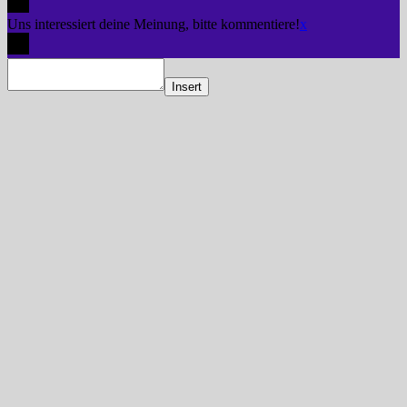
Uns interessiert deine Meinung, bitte kommentiere!
x
Insert