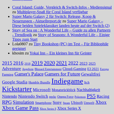
Coral Island: Guide, Vergleich & Switch-Infos - Mediensignal
zu
Multiplayer-Spaß für Coral Island verfügbar
Super Mario Galaxy 2 für Switch: Release, Koop &
Neuerungen - Aktuellreport.de
zu
Super Mario Galaxy –
Diese beiden Spieleklassiker landen heute auf der Switch (2)
Story of Sea on : A Wonderful Life – Guide zu allen Partnern
- Trendlogik
zu
Story of Seasons: A Wonderful Life – Einige
Tipps zum Start
Lola0807 zu
Tiny Bookshop (PC) im Test – Für Bibliophile
geeignet
khosim zu
Yokai Inn – Ein kleines Inn für Geister
2020
2021
2019
2015
2016
2022
2023
2025
2018
Adventure
Cloud-Gaming
E3 2021
Angebote
Blizzard Entertainment
Europa
Gamer's Palace
Gamers for Future
Gewaltfrei
Farming
Indiegame
Google Stadia
Humble Bundle
Itch
Kickstarter
Microsoft
Nachhaltigkeit
Monatsrückblick
PS5
Nintendo Switch
Racing
Nintendo
npckc
Omega Force
Pokemon
RPG
Simulation
Xbox
Sony
Ubisoft
Smartphone
Umwelt
Steam
Xbox Game Pass
Xbox Series X
Xbox Series S