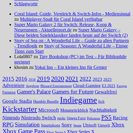
Schlagworte
Coral Island: Guide, Vergleich & Switch-Infos - Mediensignal
zu
Multiplayer-Spaß für Coral Island verfügbar
Super Mario Galaxy 2 für Switch: Release, Koop &
Neuerungen - Aktuellreport.de
zu
Super Mario Galaxy –
Diese beiden Spieleklassiker landen heute auf der Switch (2)
Story of Sea on : A Wonderful Life – Guide zu allen Partnern
- Trendlogik
zu
Story of Seasons: A Wonderful Life – Einige
Tipps zum Start
Lola0807 zu
Tiny Bookshop (PC) im Test – Für Bibliophile
geeignet
khosim zu
Yokai Inn – Ein kleines Inn für Geister
2020
2021
2019
2015
2016
2022
2023
2025
2018
Adventure
Cloud-Gaming
E3 2021
Angebote
Blizzard Entertainment
Europa
Gamer's Palace
Gamers for Future
Gewaltfrei
Farming
Indiegame
Google Stadia
Humble Bundle
Itch
Kickstarter
Microsoft
Nachhaltigkeit
Monatsrückblick
PS5
Nintendo Switch
Racing
Nintendo
npckc
Omega Force
Pokemon
RPG
Simulation
Xbox
Sony
Ubisoft
Smartphone
Umwelt
Steam
Xbox Game Pass
Xbox Series X
Xbox Series S