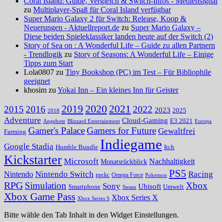
Coral Island: Guide, Vergleich & Switch-Infos - Mediensignal
zu
Multiplayer-Spaß für Coral Island verfügbar
Super Mario Galaxy 2 für Switch: Release, Koop &
Neuerungen - Aktuellreport.de
zu
Super Mario Galaxy –
Diese beiden Spieleklassiker landen heute auf der Switch (2)
Story of Sea on : A Wonderful Life – Guide zu allen Partnern
- Trendlogik
zu
Story of Seasons: A Wonderful Life – Einige
Tipps zum Start
Lola0807 zu
Tiny Bookshop (PC) im Test – Für Bibliophile
geeignet
khosim zu
Yokai Inn – Ein kleines Inn für Geister
2020
2021
2019
2015
2016
2022
2023
2025
2018
Adventure
Cloud-Gaming
E3 2021
Angebote
Blizzard Entertainment
Europa
Gamer's Palace
Gamers for Future
Gewaltfrei
Farming
Indiegame
Google Stadia
Humble Bundle
Itch
Kickstarter
Microsoft
Nachhaltigkeit
Monatsrückblick
PS5
Nintendo Switch
Racing
Nintendo
npckc
Omega Force
Pokemon
RPG
Simulation
Xbox
Sony
Ubisoft
Smartphone
Umwelt
Steam
Xbox Game Pass
Xbox Series X
Xbox Series S
Bitte wähle den Tab Inhalt in den Widget Einstellungen.