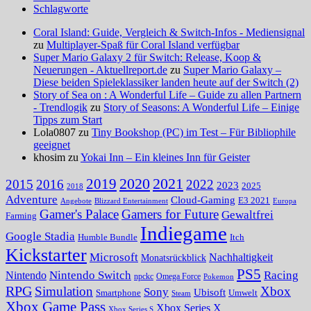
Schlagworte
Coral Island: Guide, Vergleich & Switch-Infos - Mediensignal
zu
Multiplayer-Spaß für Coral Island verfügbar
Super Mario Galaxy 2 für Switch: Release, Koop &
Neuerungen - Aktuellreport.de
zu
Super Mario Galaxy –
Diese beiden Spieleklassiker landen heute auf der Switch (2)
Story of Sea on : A Wonderful Life – Guide zu allen Partnern
- Trendlogik
zu
Story of Seasons: A Wonderful Life – Einige
Tipps zum Start
Lola0807 zu
Tiny Bookshop (PC) im Test – Für Bibliophile
geeignet
khosim zu
Yokai Inn – Ein kleines Inn für Geister
2020
2021
2019
2015
2016
2022
2023
2025
2018
Adventure
Cloud-Gaming
E3 2021
Angebote
Blizzard Entertainment
Europa
Gamer's Palace
Gamers for Future
Gewaltfrei
Farming
Indiegame
Google Stadia
Humble Bundle
Itch
Kickstarter
Microsoft
Nachhaltigkeit
Monatsrückblick
PS5
Nintendo Switch
Racing
Nintendo
npckc
Omega Force
Pokemon
RPG
Simulation
Xbox
Sony
Ubisoft
Smartphone
Umwelt
Steam
Xbox Game Pass
Xbox Series X
Xbox Series S