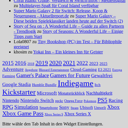
Coral Island: Guide, Vergleich & Switch-Infos - Mediensignal
zu
Multiplayer-Spaß für Coral Island verfügbar
Super Mario Galaxy 2 für Switch: Release, Koop &
Neuerungen - Aktuellreport.de
zu
Super Mario Galaxy –
Diese beiden Spieleklassiker landen heute auf der Switch (2)
Story of Sea on : A Wonderful Life – Guide zu allen Partnern
- Trendlogik
zu
Story of Seasons: A Wonderful Life – Einige
Tipps zum Start
Lola0807 zu
Tiny Bookshop (PC) im Test – Für Bibliophile
geeignet
khosim zu
Yokai Inn – Ein kleines Inn für Geister
2020
2021
2019
2015
2016
2022
2023
2025
2018
Adventure
Cloud-Gaming
E3 2021
Angebote
Blizzard Entertainment
Europa
Gamer's Palace
Gamers for Future
Gewaltfrei
Farming
Indiegame
Google Stadia
Humble Bundle
Itch
Kickstarter
Microsoft
Nachhaltigkeit
Monatsrückblick
PS5
Nintendo Switch
Racing
Nintendo
npckc
Omega Force
Pokemon
RPG
Simulation
Xbox
Sony
Ubisoft
Smartphone
Umwelt
Steam
Xbox Game Pass
Xbox Series X
Xbox Series S
Bitte wähle den Tab Inhalt in den Widget Einstellungen.