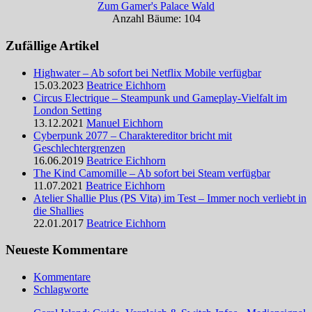
Zum Gamer's Palace Wald
Anzahl Bäume: 104
Zufällige Artikel
Highwater – Ab sofort bei Netflix Mobile verfügbar
15.03.2023
Beatrice Eichhorn
Circus Electrique – Steampunk und Gameplay-Vielfalt im
London Setting
13.12.2021
Manuel Eichhorn
Cyberpunk 2077 – Charaktereditor bricht mit
Geschlechtergrenzen
16.06.2019
Beatrice Eichhorn
The Kind Camomille – Ab sofort bei Steam verfügbar
11.07.2021
Beatrice Eichhorn
Atelier Shallie Plus (PS Vita) im Test – Immer noch verliebt in
die Shallies
22.01.2017
Beatrice Eichhorn
Neueste Kommentare
Kommentare
Schlagworte