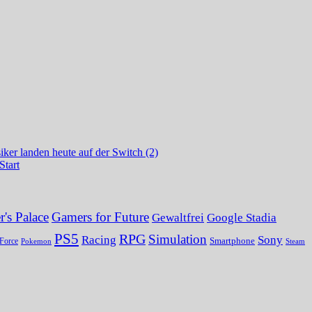
ker landen heute auf der Switch (2)
Start
's Palace
Gamers for Future
Gewaltfrei
Google Stadia
PS5
RPG
Simulation
Sony
Racing
Smartphone
Force
Pokemon
Steam