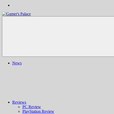
Gamer's
Nachrichten,
Palace
Berichte,
Reviews
&
mehr
rund
ums
Gaming
und
News
darüber
hinaus
|
Ludo
ergo
sum
|
Gaming-
Blog
Reviews
PC Review
PlayStation Review