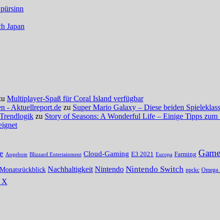
Spürsinn
ch Japan
zu
Multiplayer-Spaß für Coral Island verfügbar
 - Aktuellreport.de
zu
Super Mario Galaxy – Diese beiden Spieleklassi
 Trendlogik
zu
Story of Seasons: A Wonderful Life – Einige Tipps zum 
eignet
Gamer
e
Cloud-Gaming
E3 2021
Farming
Angebote
Blizzard Entertainment
Europa
Nintendo Switch
Nachhaltigkeit
Nintendo
Monatsrückblick
npckc
Omega 
s X