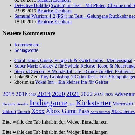
Detective Dolittle (Switch) im Test – Mit Pfoten, Charme und 
23.09.2019
Beatrice Eichhorn
Samurai Warriors 4-2 (PS4) im Test – Gelungene Rückkehr na
18.10.2015
Beatrice Eichhorn
Neueste Kommentare
Kommentare
Schlagworte
Coral Island: Guide, Vergleich & Switch-Infos - Mediensignal
Super Mario Galaxy 2 für Switch: Release, Koop & Neuerungen
Story of Sea on : A Wonderful Life – Guide zu allen Partnern -
Lola0807 zu
Tiny Bookshop (PC) im Test – Für Bibliophile ge
khosim zu
Yokai Inn – Ein kleines Inn für Geister
2020
2021
2019
2015
2016
2022
Adventur
2023
2025
2018
Indiegame
Kickstarter
Microsoft
Humble Bundle
Itch
Xbox Game Pass
Xbox
Ubisoft
Xbox Serie
Umwelt
Xbox Series S
Bitte wähle den Tab Inhalt in den Widget Einstellungen.
Bitte wähle den Tab Inhalt in den Widget Einstellungen.