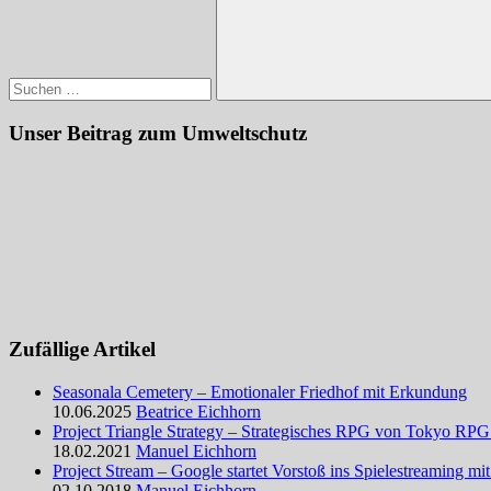
Suchen
Unser Beitrag zum Umweltschutz
Zufällige Artikel
Seasonala Cemetery – Emotionaler Friedhof mit Erkundung
10.06.2025
Beatrice Eichhorn
Project Triangle Strategy – Strategisches RPG von Tokyo RPG
18.02.2021
Manuel Eichhorn
Project Stream – Google startet Vorstoß ins Spielestreaming m
02.10.2018
Manuel Eichhorn