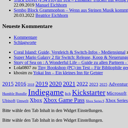
22.09.2019
Manuel Eichhorn
Sembo Block Grammophon – Wenn aus Steinen Musik kommt
20.03.2022
Beatrice Eichhorn
Neueste Kommentare
Kommentare
Schlagworte
Coral Island: Guide, Vergleich & Switch-Infos - Mediensignal
Super Mario Galaxy 2 für Switch: Release, Koop & Neuerungen
Story of Sea on : A Wonderful Life – Guide zu allen Partnern -
Lola0807 zu
Tiny Bookshop (PC) im Test – Für Bibliophile ge
khosim zu
Yokai Inn – Ein kleines Inn für Geister
2020
2021
2019
2015
2016
2022
Adventur
2023
2025
2018
Indiegame
Kickstarter
Microsoft
Humble Bundle
Itch
Xbox Game Pass
Xbox
Ubisoft
Xbox Serie
Umwelt
Xbox Series S
Bitte wähle den Tab Inhalt in den Widget Einstellungen.
Bitte wähle den Tab Inhalt in den Widget Einstellungen.