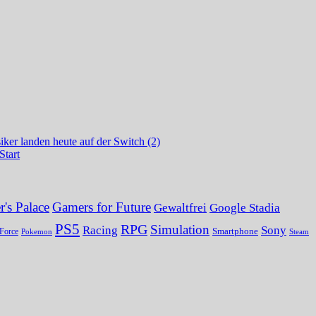
ker landen heute auf der Switch (2)
Start
's Palace
Gamers for Future
Gewaltfrei
Google Stadia
PS5
RPG
Simulation
Sony
Racing
Smartphone
Force
Pokemon
Steam