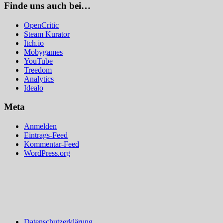
Finde uns auch bei…
OpenCritic
Steam Kurator
Itch.io
Mobygames
YouTube
Treedom
Analytics
Idealo
Meta
Anmelden
Eintrags-Feed
Kommentar-Feed
WordPress.org
Datenschutzerklärung