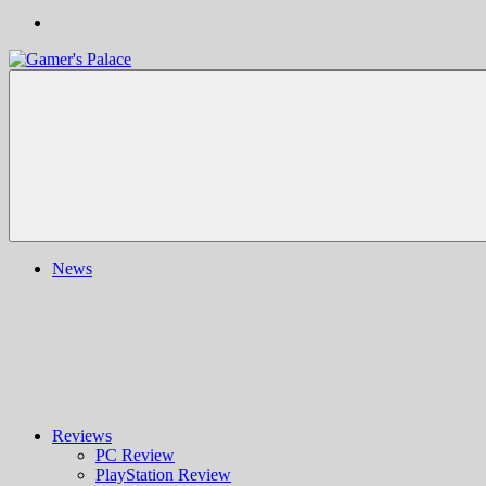
Gamer's
Nachrichten,
Palace
Berichte,
Reviews
&
mehr
rund
ums
Gaming
und
News
darüber
hinaus
|
Ludo
ergo
sum
|
Gaming-
Blog
Reviews
PC Review
PlayStation Review