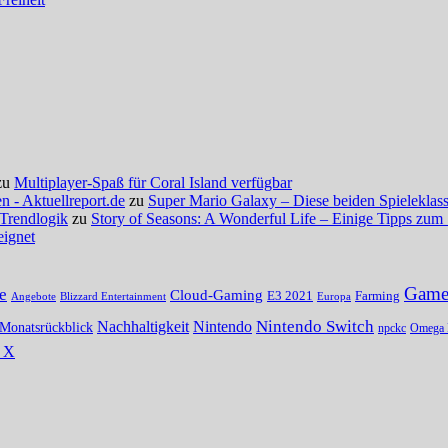
zu
Multiplayer-Spaß für Coral Island verfügbar
 - Aktuellreport.de
zu
Super Mario Galaxy – Diese beiden Spieleklassi
 Trendlogik
zu
Story of Seasons: A Wonderful Life – Einige Tipps zum 
eignet
Gamer
e
Cloud-Gaming
E3 2021
Farming
Angebote
Blizzard Entertainment
Europa
Nintendo Switch
Nachhaltigkeit
Nintendo
Monatsrückblick
npckc
Omega 
s X