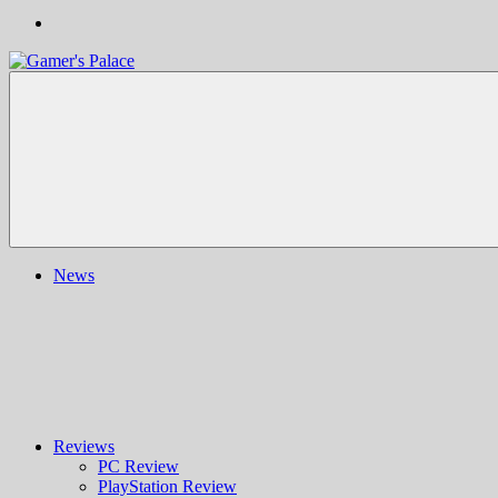
Gamer's
Nachrichten,
Palace
Berichte,
Reviews
&
mehr
rund
ums
Gaming
und
News
darüber
hinaus
|
Ludo
ergo
sum
|
Gaming-
Blog
Reviews
PC Review
PlayStation Review