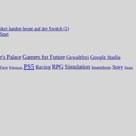
ker landen heute auf der Switch (2)
Start
's Palace
Gamers for Future
Gewaltfrei
Google Stadia
PS5
RPG
Simulation
Sony
Racing
Smartphone
Force
Pokemon
Steam