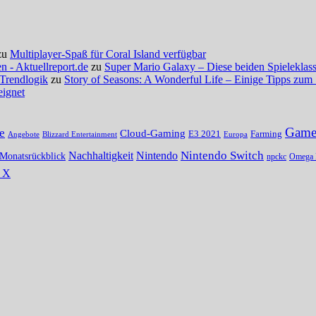
zu
Multiplayer-Spaß für Coral Island verfügbar
 - Aktuellreport.de
zu
Super Mario Galaxy – Diese beiden Spieleklassi
 Trendlogik
zu
Story of Seasons: A Wonderful Life – Einige Tipps zum 
eignet
Gamer
e
Cloud-Gaming
E3 2021
Farming
Angebote
Blizzard Entertainment
Europa
Nintendo Switch
Nachhaltigkeit
Nintendo
Monatsrückblick
npckc
Omega 
s X