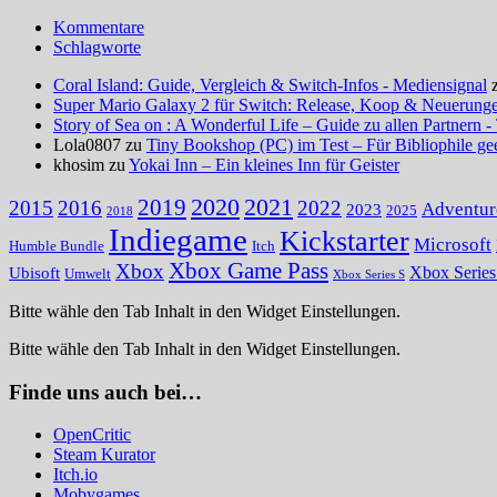
Kommentare
Schlagworte
Coral Island: Guide, Vergleich & Switch-Infos - Mediensignal
Super Mario Galaxy 2 für Switch: Release, Koop & Neuerungen
Story of Sea on : A Wonderful Life – Guide zu allen Partnern -
Lola0807 zu
Tiny Bookshop (PC) im Test – Für Bibliophile ge
khosim zu
Yokai Inn – Ein kleines Inn für Geister
2020
2021
2019
2015
2016
2022
Adventur
2023
2025
2018
Indiegame
Kickstarter
Microsoft
Humble Bundle
Itch
Xbox Game Pass
Xbox
Ubisoft
Xbox Serie
Umwelt
Xbox Series S
Bitte wähle den Tab Inhalt in den Widget Einstellungen.
Bitte wähle den Tab Inhalt in den Widget Einstellungen.
Finde uns auch bei…
OpenCritic
Steam Kurator
Itch.io
Mobygames