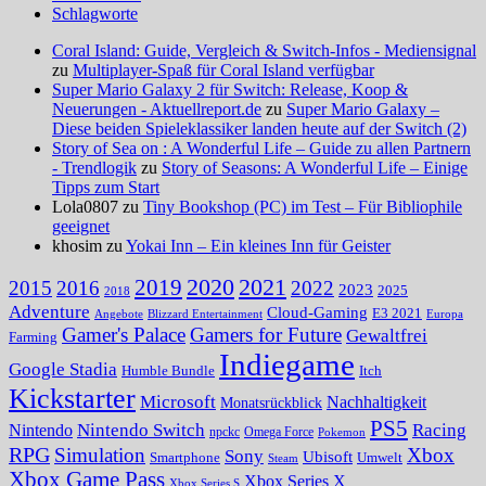
Schlagworte
Coral Island: Guide, Vergleich & Switch-Infos - Mediensignal
zu
Multiplayer-Spaß für Coral Island verfügbar
Super Mario Galaxy 2 für Switch: Release, Koop &
Neuerungen - Aktuellreport.de
zu
Super Mario Galaxy –
Diese beiden Spieleklassiker landen heute auf der Switch (2)
Story of Sea on : A Wonderful Life – Guide zu allen Partnern
- Trendlogik
zu
Story of Seasons: A Wonderful Life – Einige
Tipps zum Start
Lola0807 zu
Tiny Bookshop (PC) im Test – Für Bibliophile
geeignet
khosim zu
Yokai Inn – Ein kleines Inn für Geister
2020
2021
2019
2015
2016
2022
2023
2025
2018
Adventure
Cloud-Gaming
E3 2021
Angebote
Blizzard Entertainment
Europa
Gamer's Palace
Gamers for Future
Gewaltfrei
Farming
Indiegame
Google Stadia
Humble Bundle
Itch
Kickstarter
Microsoft
Nachhaltigkeit
Monatsrückblick
PS5
Nintendo Switch
Racing
Nintendo
npckc
Omega Force
Pokemon
RPG
Simulation
Xbox
Sony
Ubisoft
Smartphone
Umwelt
Steam
Xbox Game Pass
Xbox Series X
Xbox Series S