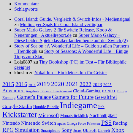
Kommentare
Schlagworte
Coral Island: Guide, Vergleich & Switch-Infos - Mediensignal
zu
Multiplayer-Spaß für Coral Island verfügbar
Super Mario Galaxy 2 für Switch: Release, Koop &
Neuerungen - Aktuellreport.de
zu
Super Mario Galaxy –
Diese beiden Spieleklassiker landen heute auf der Switch (2)
Story of Sea on : A Wonderful Life – Guide zu allen Partnern
- Trendlogik
zu
Story of Seasons: A Wonderful Life – Einige
Tipps zum Start
Lola0807 zu
Tiny Bookshop (PC) im Test – Für Bibliophile
geeignet
khosim zu
Yokai Inn – Ein kleines Inn für Geister
2020
2021
2019
2015
2016
2022
2023
2025
2018
Adventure
Cloud-Gaming
E3 2021
Angebote
Blizzard Entertainment
Europa
Gamer's Palace
Gamers for Future
Gewaltfrei
Farming
Indiegame
Google Stadia
Humble Bundle
Itch
Kickstarter
Microsoft
Nachhaltigkeit
Monatsrückblick
PS5
Nintendo Switch
Racing
Nintendo
npckc
Omega Force
Pokemon
RPG
Simulation
Xbox
Sony
Ubisoft
Smartphone
Umwelt
Steam