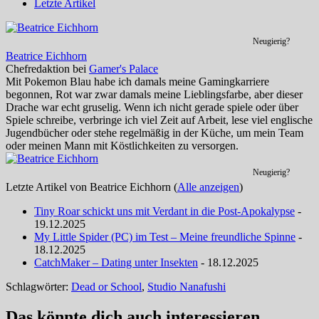
Letzte Artikel
Neugierig?
Beatrice Eichhorn
Chefredaktion
bei
Gamer's Palace
Mit Pokemon Blau habe ich damals meine Gamingkarriere
begonnen, Rot war zwar damals meine Lieblingsfarbe, aber dieser
Drache war echt gruselig. Wenn ich nicht gerade spiele oder über
Spiele schreibe, verbringe ich viel Zeit auf Arbeit, lese viel englische
Jugendbücher oder stehe regelmäßig in der Küche, um mein Team
oder meinen Mann mit Köstlichkeiten zu versorgen.
Neugierig?
Letzte Artikel von Beatrice Eichhorn
(
Alle anzeigen
)
Tiny Roar schickt uns mit Verdant in die Post-Apokalypse
-
19.12.2025
My Little Spider (PC) im Test – Meine freundliche Spinne
-
18.12.2025
CatchMaker – Dating unter Insekten
- 18.12.2025
Schlagwörter:
Dead or School
,
Studio Nanafushi
Das könnte dich auch interessieren