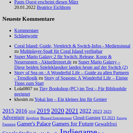
Pants Quest erscheint diesen März
20.01.2022
Beatrice Eichhorn
Neueste Kommentare
Kommentare
Schlagworte
Coral Island: Guide, Vergleich & Switch-Infos - Mediensignal
zu
Multiplayer-Spaß für Coral Island verfügbar
Super Mario Galaxy 2 für Switch: Release, Koop &
Neuerungen - Aktuellreport.de
zu
Super Mario Galaxy –
Diese beiden Spieleklassiker landen heute auf der Switch (2)
Story of Sea on : A Wonderful Life – Guide zu allen Partnern
- Trendlogik
zu
Story of Seasons: A Wonderful Life – Einige
Tipps zum Start
Lola0807 zu
Tiny Bookshop (PC) im Test – Für Bibliophile
geeignet
khosim zu
Yokai Inn – Ein kleines Inn für Geister
2020
2021
2019
2015
2016
2022
2023
2025
2018
Adventure
Cloud-Gaming
E3 2021
Angebote
Blizzard Entertainment
Europa
Gamer's Palace
Gamers for Future
Gewaltfrei
Farming
Indiegame