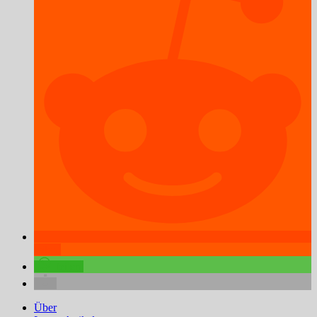
teilen
teilen
Über