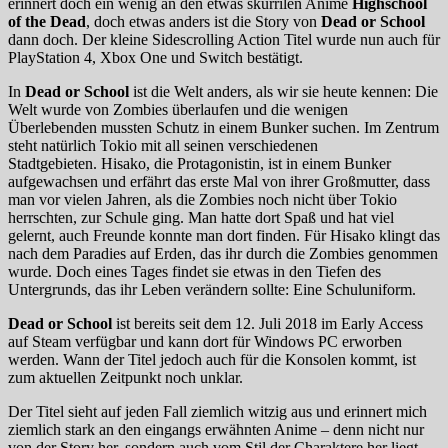
erinnert doch ein wenig an den etwas skurrilen Anime
Highschool
of the Dead
, doch etwas anders ist die Story von
Dead or School
dann doch. Der kleine Sidescrolling Action Titel wurde nun auch für
PlayStation 4, Xbox One und Switch bestätigt.
In
Dead or School
ist die Welt anders, als wir sie heute kennen: Die
Welt wurde von Zombies überlaufen und die wenigen
Überlebenden mussten Schutz in einem Bunker suchen. Im Zentrum
steht natürlich Tokio mit all seinen verschiedenen
Stadtgebieten. Hisako, die Protagonistin, ist in einem Bunker
aufgewachsen und erfährt das erste Mal von ihrer Großmutter, dass
man vor vielen Jahren, als die Zombies noch nicht über Tokio
herrschten, zur Schule ging. Man hatte dort Spaß und hat viel
gelernt, auch Freunde konnte man dort finden. Für Hisako klingt das
nach dem Paradies auf Erden, das ihr durch die Zombies genommen
wurde. Doch eines Tages findet sie etwas in den Tiefen des
Untergrunds, das ihr Leben verändern sollte: Eine Schuluniform.
Dead or School
ist bereits seit dem 12. Juli 2018 im Early Access
auf Steam verfügbar und kann dort für Windows PC erworben
werden. Wann der Titel jedoch auch für die Konsolen kommt, ist
zum aktuellen Zeitpunkt noch unklar.
Der Titel sieht auf jeden Fall ziemlich witzig aus und erinnert mich
ziemlich stark an den eingangs erwähnten Anime – denn nicht nur
von der Story her, sondern auch vom Stil der Charaktere her liegt