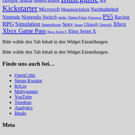
Google Stadia
Humble Bundle
Itch
Kickstarter
Microsoft
Nachhaltigkeit
Monatsrückblick
PS5
Nintendo Switch
Racing
Nintendo
npckc
Omega Force
Pokemon
RPG
Simulation
Xbox
Sony
Ubisoft
Smartphone
Umwelt
Steam
Xbox Game Pass
Xbox Series X
Xbox Series S
Bitte wähle den Tab Inhalt in den Widget Einstellungen.
Bitte wähle den Tab Inhalt in den Widget Einstellungen.
Finde uns auch bei…
OpenCritic
Steam Kurator
Itch.io
Mobygames
YouTube
Treedom
Analytics
Idealo
Meta