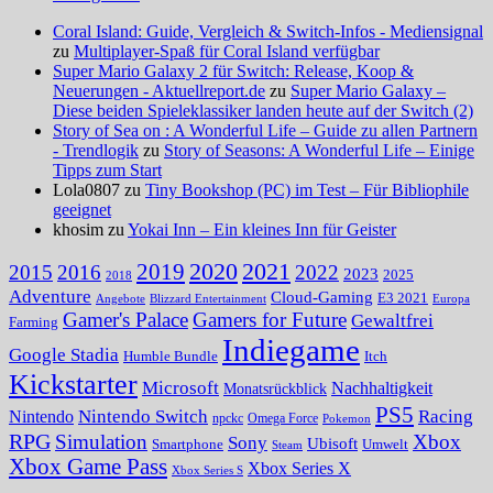
Coral Island: Guide, Vergleich & Switch-Infos - Mediensignal
zu
Multiplayer-Spaß für Coral Island verfügbar
Super Mario Galaxy 2 für Switch: Release, Koop &
Neuerungen - Aktuellreport.de
zu
Super Mario Galaxy –
Diese beiden Spieleklassiker landen heute auf der Switch (2)
Story of Sea on : A Wonderful Life – Guide zu allen Partnern
- Trendlogik
zu
Story of Seasons: A Wonderful Life – Einige
Tipps zum Start
Lola0807 zu
Tiny Bookshop (PC) im Test – Für Bibliophile
geeignet
khosim zu
Yokai Inn – Ein kleines Inn für Geister
2020
2021
2019
2015
2016
2022
2023
2025
2018
Adventure
Cloud-Gaming
E3 2021
Angebote
Blizzard Entertainment
Europa
Gamer's Palace
Gamers for Future
Gewaltfrei
Farming
Indiegame
Google Stadia
Humble Bundle
Itch
Kickstarter
Microsoft
Nachhaltigkeit
Monatsrückblick
PS5
Nintendo Switch
Racing
Nintendo
npckc
Omega Force
Pokemon
RPG
Simulation
Xbox
Sony
Ubisoft
Smartphone
Umwelt
Steam
Xbox Game Pass
Xbox Series X
Xbox Series S