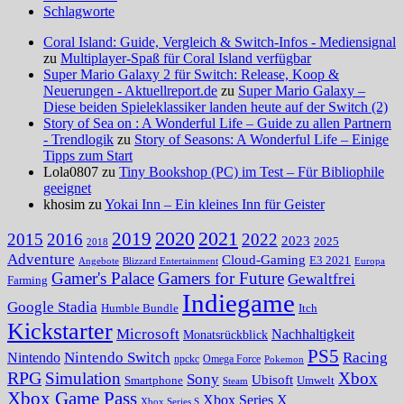
Schlagworte
Coral Island: Guide, Vergleich & Switch-Infos - Mediensignal
zu
Multiplayer-Spaß für Coral Island verfügbar
Super Mario Galaxy 2 für Switch: Release, Koop &
Neuerungen - Aktuellreport.de
zu
Super Mario Galaxy –
Diese beiden Spieleklassiker landen heute auf der Switch (2)
Story of Sea on : A Wonderful Life – Guide zu allen Partnern
- Trendlogik
zu
Story of Seasons: A Wonderful Life – Einige
Tipps zum Start
Lola0807 zu
Tiny Bookshop (PC) im Test – Für Bibliophile
geeignet
khosim zu
Yokai Inn – Ein kleines Inn für Geister
2020
2021
2019
2015
2016
2022
2023
2025
2018
Adventure
Cloud-Gaming
E3 2021
Angebote
Blizzard Entertainment
Europa
Gamer's Palace
Gamers for Future
Gewaltfrei
Farming
Indiegame
Google Stadia
Humble Bundle
Itch
Kickstarter
Microsoft
Nachhaltigkeit
Monatsrückblick
PS5
Nintendo Switch
Racing
Nintendo
npckc
Omega Force
Pokemon
RPG
Simulation
Xbox
Sony
Ubisoft
Smartphone
Umwelt
Steam
Xbox Game Pass
Xbox Series X
Xbox Series S