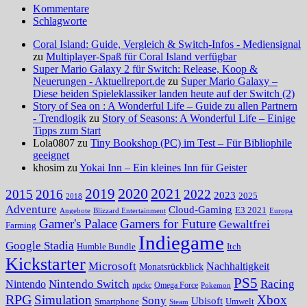
Kommentare
Schlagworte
Coral Island: Guide, Vergleich & Switch-Infos - Mediensignal
zu
Multiplayer-Spaß für Coral Island verfügbar
Super Mario Galaxy 2 für Switch: Release, Koop &
Neuerungen - Aktuellreport.de
zu
Super Mario Galaxy –
Diese beiden Spieleklassiker landen heute auf der Switch (2)
Story of Sea on : A Wonderful Life – Guide zu allen Partnern
- Trendlogik
zu
Story of Seasons: A Wonderful Life – Einige
Tipps zum Start
Lola0807 zu
Tiny Bookshop (PC) im Test – Für Bibliophile
geeignet
khosim zu
Yokai Inn – Ein kleines Inn für Geister
2020
2021
2019
2015
2016
2022
2023
2025
2018
Adventure
Cloud-Gaming
E3 2021
Angebote
Blizzard Entertainment
Europa
Gamer's Palace
Gamers for Future
Gewaltfrei
Farming
Indiegame
Google Stadia
Humble Bundle
Itch
Kickstarter
Microsoft
Nachhaltigkeit
Monatsrückblick
PS5
Nintendo Switch
Racing
Nintendo
npckc
Omega Force
Pokemon
RPG
Simulation
Xbox
Sony
Ubisoft
Smartphone
Umwelt
Steam