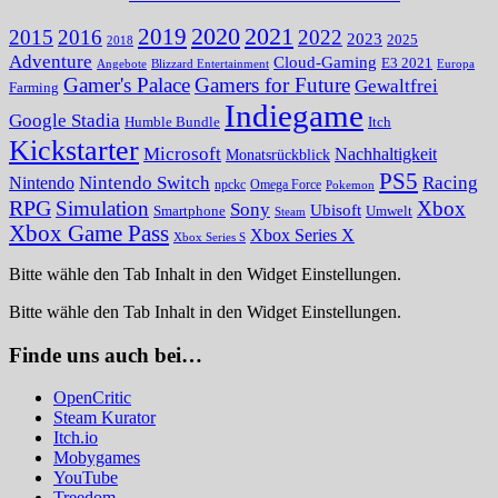
2020
2021
2019
2015
2016
2022
2023
2025
2018
Adventure
Cloud-Gaming
E3 2021
Angebote
Blizzard Entertainment
Europa
Gamer's Palace
Gamers for Future
Gewaltfrei
Farming
Indiegame
Google Stadia
Humble Bundle
Itch
Kickstarter
Microsoft
Nachhaltigkeit
Monatsrückblick
PS5
Nintendo Switch
Racing
Nintendo
npckc
Omega Force
Pokemon
RPG
Simulation
Xbox
Sony
Ubisoft
Smartphone
Umwelt
Steam
Xbox Game Pass
Xbox Series X
Xbox Series S
Bitte wähle den Tab Inhalt in den Widget Einstellungen.
Bitte wähle den Tab Inhalt in den Widget Einstellungen.
Finde uns auch bei…
OpenCritic
Steam Kurator
Itch.io
Mobygames
YouTube
Treedom