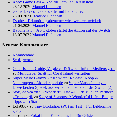
Xbox Game Pass – Abo für Familien in Aussicht
26.12.2020
Manuel Eichhorn
Game Devs of Color startet mit Indie Direct
23.09.2021
Beatrice Eichhorn
Esothe – Erkundungsabenteuer wird weiterentwickelt
21.04.2020
Manuel Eichhorn
Bayonetta 3 – Ab Oktober startet die Action auf der Switch
13.07.2022
Manuel Eichhorn
Neueste Kommentare
Kommentare
Schlagworte
Coral Island: Guide, Vergleich & Switch-Infos - Mediensignal
zu
Multiplayer-Spaß für Coral Island verfügbar
Super Mario Galaxy 2 für Switch: Release, Koop &
Neuerungen - Aktuellreport.de
zu
Super Mario Galaxy –
Diese beiden Spieleklassiker landen heute auf der Switch (2)
Story of Sea on : A Wonderful Life – Guide zu allen Partnern
- Trendlogik
zu
Story of Seasons: A Wonderful Life – Einige
Tipps zum Start
Lola0807 zu
Tiny Bookshop (PC) im Test – Für Bibliophile
geeignet
khosim zu
Yokai Inn – Ein kleines Inn für Geister