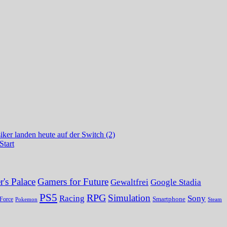
ker landen heute auf der Switch (2)
Start
's Palace
Gamers for Future
Gewaltfrei
Google Stadia
PS5
RPG
Simulation
Sony
Racing
Smartphone
Force
Pokemon
Steam