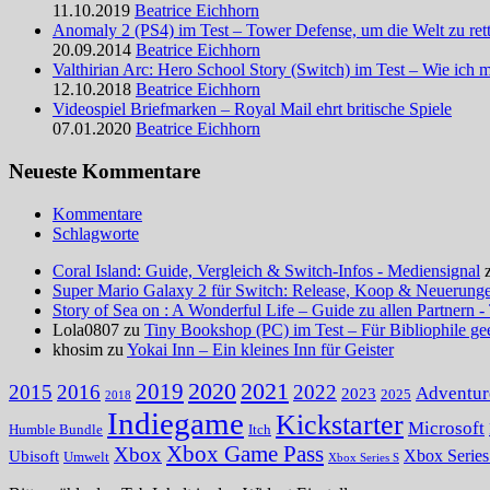
11.10.2019
Beatrice Eichhorn
Anomaly 2 (PS4) im Test – Tower Defense, um die Welt zu ret
20.09.2014
Beatrice Eichhorn
Valthirian Arc: Hero School Story (Switch) im Test – Wie ich 
12.10.2018
Beatrice Eichhorn
Videospiel Briefmarken – Royal Mail ehrt britische Spiele
07.01.2020
Beatrice Eichhorn
Neueste Kommentare
Kommentare
Schlagworte
Coral Island: Guide, Vergleich & Switch-Infos - Mediensignal
Super Mario Galaxy 2 für Switch: Release, Koop & Neuerungen
Story of Sea on : A Wonderful Life – Guide zu allen Partnern -
Lola0807 zu
Tiny Bookshop (PC) im Test – Für Bibliophile ge
khosim zu
Yokai Inn – Ein kleines Inn für Geister
2020
2021
2019
2015
2016
2022
Adventur
2023
2025
2018
Indiegame
Kickstarter
Microsoft
Humble Bundle
Itch
Xbox Game Pass
Xbox
Ubisoft
Xbox Serie
Umwelt
Xbox Series S