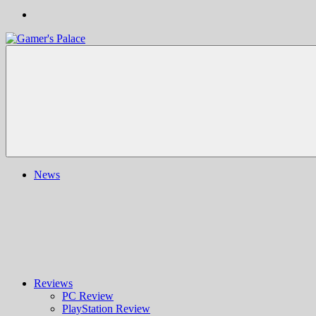
Gamer's
Nachrichten,
Palace
Berichte,
Reviews
&
mehr
rund
ums
Gaming
und
News
darüber
hinaus
|
Ludo
ergo
sum
|
Gaming-
Blog
Reviews
PC Review
PlayStation Review