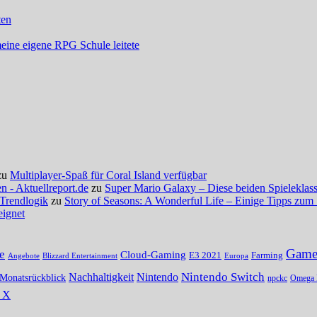
ten
meine eigene RPG Schule leitete
zu
Multiplayer-Spaß für Coral Island verfügbar
 - Aktuellreport.de
zu
Super Mario Galaxy – Diese beiden Spieleklassi
 Trendlogik
zu
Story of Seasons: A Wonderful Life – Einige Tipps zum 
eignet
Gamer
e
Cloud-Gaming
E3 2021
Farming
Angebote
Blizzard Entertainment
Europa
Nintendo Switch
Nachhaltigkeit
Nintendo
Monatsrückblick
npckc
Omega 
s X