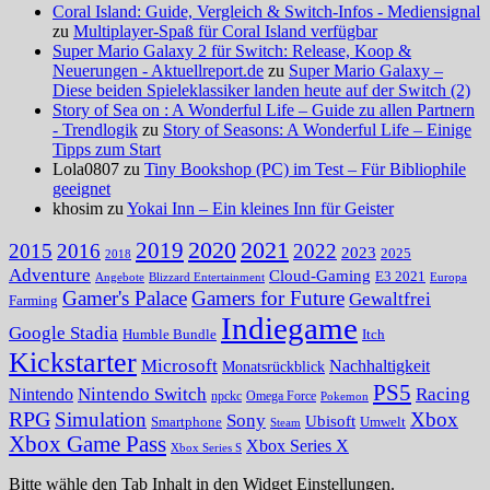
Coral Island: Guide, Vergleich & Switch-Infos - Mediensignal
zu
Multiplayer-Spaß für Coral Island verfügbar
Super Mario Galaxy 2 für Switch: Release, Koop &
Neuerungen - Aktuellreport.de
zu
Super Mario Galaxy –
Diese beiden Spieleklassiker landen heute auf der Switch (2)
Story of Sea on : A Wonderful Life – Guide zu allen Partnern
- Trendlogik
zu
Story of Seasons: A Wonderful Life – Einige
Tipps zum Start
Lola0807 zu
Tiny Bookshop (PC) im Test – Für Bibliophile
geeignet
khosim zu
Yokai Inn – Ein kleines Inn für Geister
2020
2021
2019
2015
2016
2022
2023
2025
2018
Adventure
Cloud-Gaming
E3 2021
Angebote
Blizzard Entertainment
Europa
Gamer's Palace
Gamers for Future
Gewaltfrei
Farming
Indiegame
Google Stadia
Humble Bundle
Itch
Kickstarter
Microsoft
Nachhaltigkeit
Monatsrückblick
PS5
Nintendo Switch
Racing
Nintendo
npckc
Omega Force
Pokemon
RPG
Simulation
Xbox
Sony
Ubisoft
Smartphone
Umwelt
Steam
Xbox Game Pass
Xbox Series X
Xbox Series S
Bitte wähle den Tab Inhalt in den Widget Einstellungen.