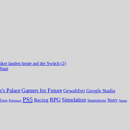
ker landen heute auf der Switch (2)
Start
's Palace
Gamers for Future
Gewaltfrei
Google Stadia
PS5
RPG
Simulation
Sony
Racing
Smartphone
Force
Pokemon
Steam