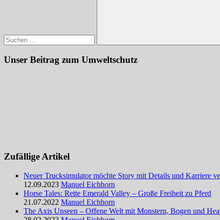
Suchen
Unser Beitrag zum Umweltschutz
Zufällige Artikel
Neuer Trucksimulator möchte Story mit Details und Karriere v
12.09.2023
Manuel Eichhorn
Horse Tales: Rette Emerald Valley – Große Freiheit zu Pferd
21.07.2022
Manuel Eichhorn
The Axis Unseen – Offene Welt mit Monstern, Bogen und Hea
28.02.2023
Manuel Eichhorn