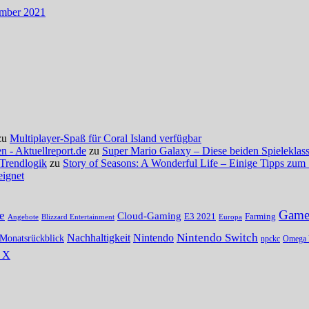
ember 2021
zu
Multiplayer-Spaß für Coral Island verfügbar
 - Aktuellreport.de
zu
Super Mario Galaxy – Diese beiden Spieleklassi
 Trendlogik
zu
Story of Seasons: A Wonderful Life – Einige Tipps zum 
eignet
Gamer
e
Cloud-Gaming
E3 2021
Farming
Angebote
Blizzard Entertainment
Europa
Nintendo Switch
Nachhaltigkeit
Nintendo
Monatsrückblick
npckc
Omega 
s X