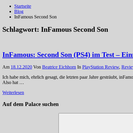
Startseite
Blog
InFamous Second Son
Schlagwort:
InFamous Second Son
InFamous: Second Son (PS4) im Test – Einm
Am
18.12.2020
Von
Beatrice Eichhorn
In
PlayStation Review
,
Revi
Ich habe mich, ehrlich gesagt, die letzten paar Jahre gesträubt, inF
Also hat …
Weiterlesen
Auf dem Palace suchen
Suchen
nach: