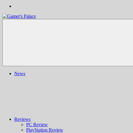
Gamer's
Nachrichten,
Palace
Berichte,
Reviews
&
mehr
rund
ums
Gaming
und
News
darüber
hinaus
|
Ludo
ergo
sum
|
Gaming-
Blog
Reviews
PC Review
PlayStation Review