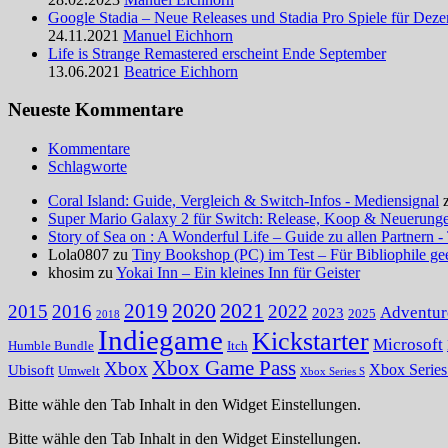
Google Stadia – Neue Releases und Stadia Pro Spiele für Dez
24.11.2021
Manuel Eichhorn
Life is Strange Remastered erscheint Ende September
13.06.2021
Beatrice Eichhorn
Neueste Kommentare
Kommentare
Schlagworte
Coral Island: Guide, Vergleich & Switch-Infos - Mediensignal
Super Mario Galaxy 2 für Switch: Release, Koop & Neuerungen
Story of Sea on : A Wonderful Life – Guide zu allen Partnern -
Lola0807 zu
Tiny Bookshop (PC) im Test – Für Bibliophile ge
khosim zu
Yokai Inn – Ein kleines Inn für Geister
2020
2021
2019
2015
2016
2022
Adventur
2023
2025
2018
Indiegame
Kickstarter
Microsoft
Humble Bundle
Itch
Xbox Game Pass
Xbox
Ubisoft
Xbox Serie
Umwelt
Xbox Series S
Bitte wähle den Tab Inhalt in den Widget Einstellungen.
Bitte wähle den Tab Inhalt in den Widget Einstellungen.