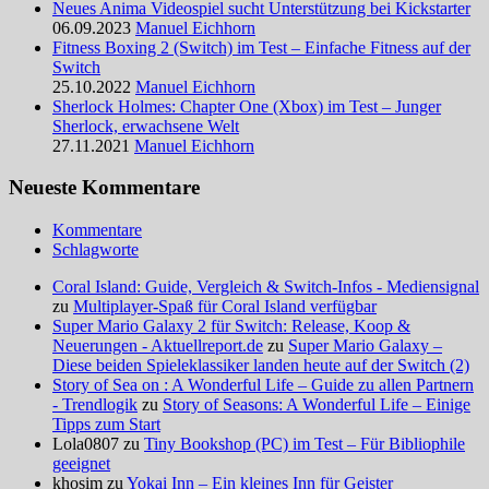
Neues Anima Videospiel sucht Unterstützung bei Kickstarter
06.09.2023
Manuel Eichhorn
Fitness Boxing 2 (Switch) im Test – Einfache Fitness auf der
Switch
25.10.2022
Manuel Eichhorn
Sherlock Holmes: Chapter One (Xbox) im Test – Junger
Sherlock, erwachsene Welt
27.11.2021
Manuel Eichhorn
Neueste Kommentare
Kommentare
Schlagworte
Coral Island: Guide, Vergleich & Switch-Infos - Mediensignal
zu
Multiplayer-Spaß für Coral Island verfügbar
Super Mario Galaxy 2 für Switch: Release, Koop &
Neuerungen - Aktuellreport.de
zu
Super Mario Galaxy –
Diese beiden Spieleklassiker landen heute auf der Switch (2)
Story of Sea on : A Wonderful Life – Guide zu allen Partnern
- Trendlogik
zu
Story of Seasons: A Wonderful Life – Einige
Tipps zum Start
Lola0807 zu
Tiny Bookshop (PC) im Test – Für Bibliophile
geeignet
khosim zu
Yokai Inn – Ein kleines Inn für Geister