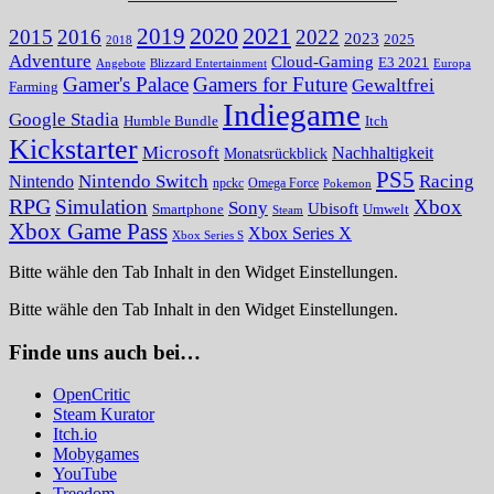
2020
2021
2019
2015
2016
2022
2023
2025
2018
Adventure
Cloud-Gaming
E3 2021
Angebote
Blizzard Entertainment
Europa
Gamer's Palace
Gamers for Future
Gewaltfrei
Farming
Indiegame
Google Stadia
Humble Bundle
Itch
Kickstarter
Microsoft
Nachhaltigkeit
Monatsrückblick
PS5
Nintendo Switch
Racing
Nintendo
npckc
Omega Force
Pokemon
RPG
Simulation
Xbox
Sony
Ubisoft
Smartphone
Umwelt
Steam
Xbox Game Pass
Xbox Series X
Xbox Series S
Bitte wähle den Tab Inhalt in den Widget Einstellungen.
Bitte wähle den Tab Inhalt in den Widget Einstellungen.
Finde uns auch bei…
OpenCritic
Steam Kurator
Itch.io
Mobygames
YouTube
Treedom