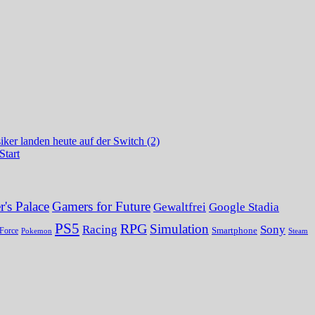
ker landen heute auf der Switch (2)
Start
's Palace
Gamers for Future
Gewaltfrei
Google Stadia
PS5
RPG
Simulation
Sony
Racing
Smartphone
Force
Pokemon
Steam