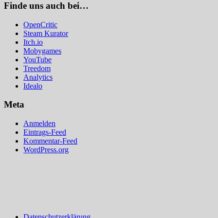
Finde uns auch bei…
OpenCritic
Steam Kurator
Itch.io
Mobygames
YouTube
Treedom
Analytics
Idealo
Meta
Anmelden
Eintrags-Feed
Kommentar-Feed
WordPress.org
Datenschutzerklärung