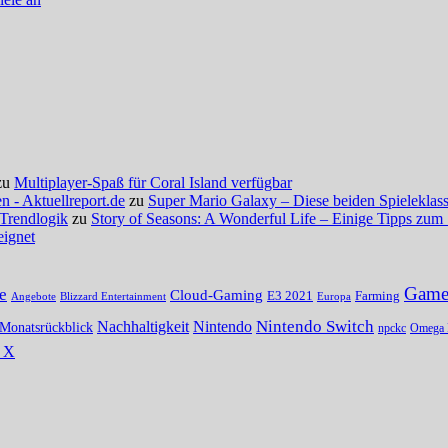
zu
Multiplayer-Spaß für Coral Island verfügbar
 - Aktuellreport.de
zu
Super Mario Galaxy – Diese beiden Spieleklassi
 Trendlogik
zu
Story of Seasons: A Wonderful Life – Einige Tipps zum 
eignet
Gamer
e
Cloud-Gaming
E3 2021
Farming
Angebote
Blizzard Entertainment
Europa
Nintendo Switch
Nachhaltigkeit
Nintendo
Monatsrückblick
npckc
Omega 
s X