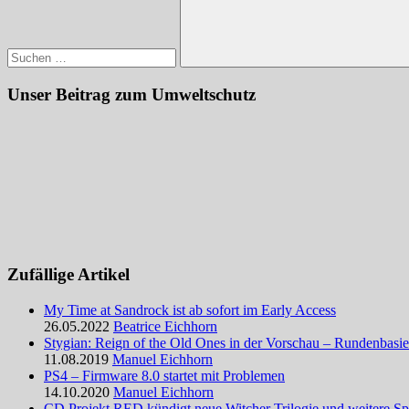
Suchen
Unser Beitrag zum Umweltschutz
Zufällige Artikel
My Time at Sandrock ist ab sofort im Early Access
26.05.2022
Beatrice Eichhorn
Stygian: Reign of the Old Ones in der Vorschau – Rundenbasier
11.08.2019
Manuel Eichhorn
PS4 – Firmware 8.0 startet mit Problemen
14.10.2020
Manuel Eichhorn
CD Projekt RED kündigt neue Witcher Trilogie und weitere Sp