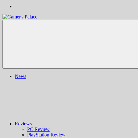
Gamer's
Nachrichten,
Palace
Berichte,
Reviews
&
mehr
rund
ums
Gaming
und
News
darüber
hinaus
|
Ludo
ergo
sum
|
Gaming-
Blog
Reviews
PC Review
PlayStation Review