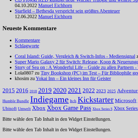
04.10.2022
Manuel Eichhorn
Starfield – Bethesda verspricht sein größtes Abenteuer
12.06.2022
Manuel Eichhorn
Neueste Kommentare
Kommentare
Schlagworte
Coral Island: Guide, Vergleich & Switch-Infos - Mediensignal
Super Mario Galaxy 2 für Switch: Release, Koop & Neuerungen
Story of Sea on : A Wonderful Life – Guide zu allen Partnern -
Lola0807 zu
Tiny Bookshop (PC) im Test – Für Bibliophile ge
khosim zu
Yokai Inn – Ein kleines Inn für Geister
2020
2021
2019
2015
2016
2022
Adventur
2023
2025
2018
Indiegame
Kickstarter
Microsoft
Humble Bundle
Itch
Xbox Game Pass
Xbox
Ubisoft
Xbox Serie
Umwelt
Xbox Series S
Bitte wähle den Tab Inhalt in den Widget Einstellungen.
Bitte wähle den Tab Inhalt in den Widget Einstellungen.