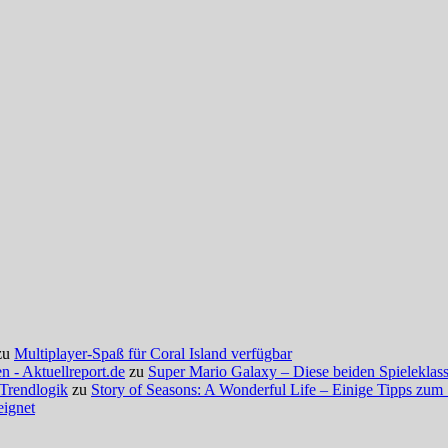
zu
Multiplayer-Spaß für Coral Island verfügbar
 - Aktuellreport.de
zu
Super Mario Galaxy – Diese beiden Spieleklassi
 Trendlogik
zu
Story of Seasons: A Wonderful Life – Einige Tipps zum 
eignet