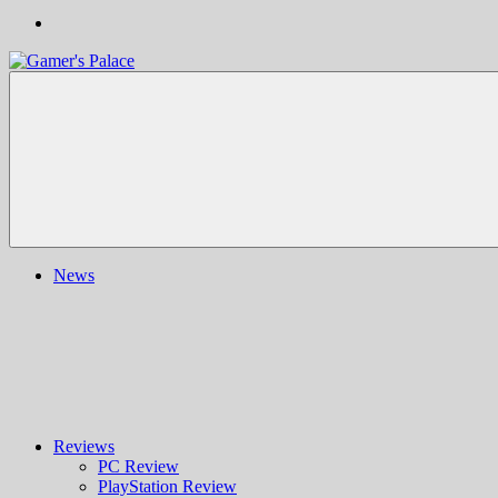
Gamer's
Nachrichten,
Palace
Berichte,
Reviews
&
mehr
rund
ums
Gaming
und
News
darüber
hinaus
|
Ludo
ergo
sum
|
Gaming-
Blog
Reviews
PC Review
PlayStation Review