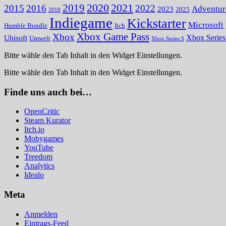
2020
2021
2019
2015
2016
2022
Adventur
2023
2025
2018
Indiegame
Kickstarter
Microsoft
Humble Bundle
Itch
Xbox Game Pass
Xbox
Ubisoft
Xbox Serie
Umwelt
Xbox Series S
Bitte wähle den Tab Inhalt in den Widget Einstellungen.
Bitte wähle den Tab Inhalt in den Widget Einstellungen.
Finde uns auch bei…
OpenCritic
Steam Kurator
Itch.io
Mobygames
YouTube
Treedom
Analytics
Idealo
Meta
Anmelden
Eintrags-Feed