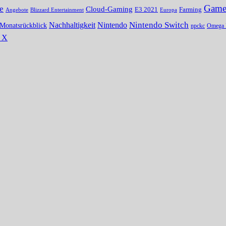
Gamer
e
Cloud-Gaming
E3 2021
Farming
Angebote
Blizzard Entertainment
Europa
Nintendo Switch
Nachhaltigkeit
Nintendo
Monatsrückblick
npckc
Omega 
s X