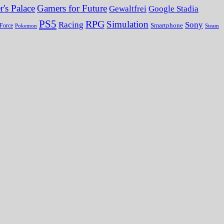
's Palace
Gamers for Future
Gewaltfrei
Google Stadia
PS5
RPG
Simulation
Sony
Racing
Smartphone
Force
Pokemon
Steam