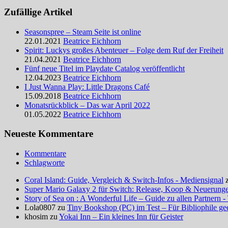
Zufällige Artikel
Seasonspree – Steam Seite ist online
22.01.2021
Beatrice Eichhorn
Spirit: Luckys großes Abenteuer – Folge dem Ruf der Freiheit
21.04.2021
Beatrice Eichhorn
Fünf neue Titel im Playdate Catalog veröffentlicht
12.04.2023
Beatrice Eichhorn
I Just Wanna Play: Little Dragons Café
15.09.2018
Beatrice Eichhorn
Monatsrückblick – Das war April 2022
01.05.2022
Beatrice Eichhorn
Neueste Kommentare
Kommentare
Schlagworte
Coral Island: Guide, Vergleich & Switch-Infos - Mediensignal
Super Mario Galaxy 2 für Switch: Release, Koop & Neuerungen
Story of Sea on : A Wonderful Life – Guide zu allen Partnern -
Lola0807 zu
Tiny Bookshop (PC) im Test – Für Bibliophile ge
khosim zu
Yokai Inn – Ein kleines Inn für Geister