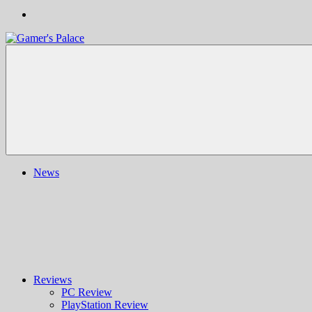
Gamer's
Nachrichten,
Palace
Berichte,
Reviews
&
mehr
rund
ums
Gaming
und
News
darüber
hinaus
|
Ludo
ergo
sum
|
Gaming-
Blog
Reviews
PC Review
PlayStation Review