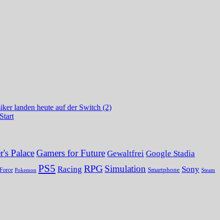
ker landen heute auf der Switch (2)
Start
's Palace
Gamers for Future
Gewaltfrei
Google Stadia
PS5
RPG
Simulation
Sony
Racing
Smartphone
Force
Pokemon
Steam