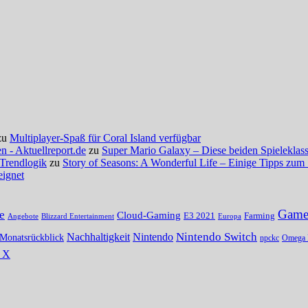
zu
Multiplayer-Spaß für Coral Island verfügbar
 - Aktuellreport.de
zu
Super Mario Galaxy – Diese beiden Spieleklassi
 Trendlogik
zu
Story of Seasons: A Wonderful Life – Einige Tipps zum 
eignet
Gamer
e
Cloud-Gaming
E3 2021
Farming
Angebote
Blizzard Entertainment
Europa
Nintendo Switch
Nachhaltigkeit
Nintendo
Monatsrückblick
npckc
Omega 
s X