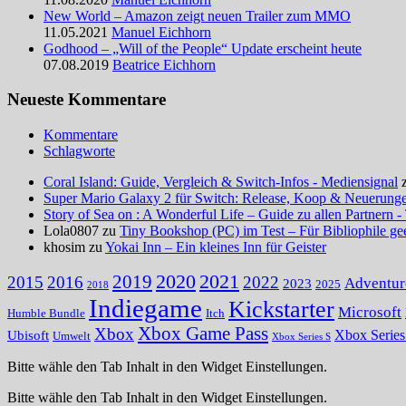
New World – Amazon zeigt neuen Trailer zum MMO
11.05.2021
Manuel Eichhorn
Godhood – „Will of the People“ Update erscheint heute
07.08.2019
Beatrice Eichhorn
Neueste Kommentare
Kommentare
Schlagworte
Coral Island: Guide, Vergleich & Switch-Infos - Mediensignal
Super Mario Galaxy 2 für Switch: Release, Koop & Neuerungen
Story of Sea on : A Wonderful Life – Guide zu allen Partnern -
Lola0807 zu
Tiny Bookshop (PC) im Test – Für Bibliophile ge
khosim zu
Yokai Inn – Ein kleines Inn für Geister
2020
2021
2019
2015
2016
2022
Adventur
2023
2025
2018
Indiegame
Kickstarter
Microsoft
Humble Bundle
Itch
Xbox Game Pass
Xbox
Ubisoft
Xbox Serie
Umwelt
Xbox Series S
Bitte wähle den Tab Inhalt in den Widget Einstellungen.
Bitte wähle den Tab Inhalt in den Widget Einstellungen.