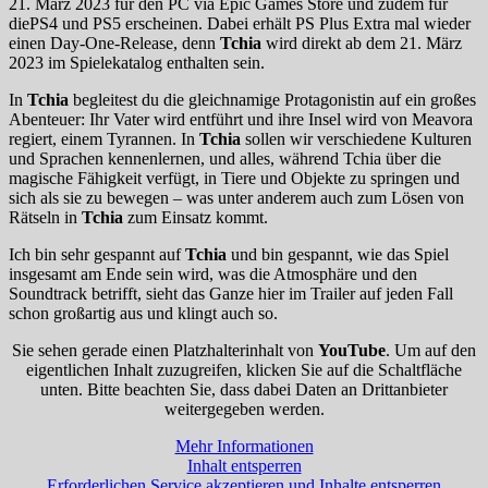
21. März 2023 für den PC via Epic Games Store und zudem für
diePS4 und PS5 erscheinen. Dabei erhält PS Plus Extra mal wieder
einen Day-One-Release, denn
Tchia
wird direkt ab dem 21. März
2023 im Spielekatalog enthalten sein.
In
Tchia
begleitest du die gleichnamige Protagonistin auf ein großes
Abenteuer: Ihr Vater wird entführt und ihre Insel wird von Meavora
regiert, einem Tyrannen. In
Tchia
sollen wir verschiedene Kulturen
und Sprachen kennenlernen, und alles, während Tchia über die
magische Fähigkeit verfügt, in Tiere und Objekte zu springen und
sich als sie zu bewegen – was unter anderem auch zum Lösen von
Rätseln in
Tchia
zum Einsatz kommt.
Ich bin sehr gespannt auf
Tchia
und bin gespannt, wie das Spiel
insgesamt am Ende sein wird, was die Atmosphäre und den
Soundtrack betrifft, sieht das Ganze hier im Trailer auf jeden Fall
schon großartig aus und klingt auch so.
Sie sehen gerade einen Platzhalterinhalt von
YouTube
. Um auf den
eigentlichen Inhalt zuzugreifen, klicken Sie auf die Schaltfläche
unten. Bitte beachten Sie, dass dabei Daten an Drittanbieter
weitergegeben werden.
Mehr Informationen
Inhalt entsperren
Erforderlichen Service akzeptieren und Inhalte entsperren