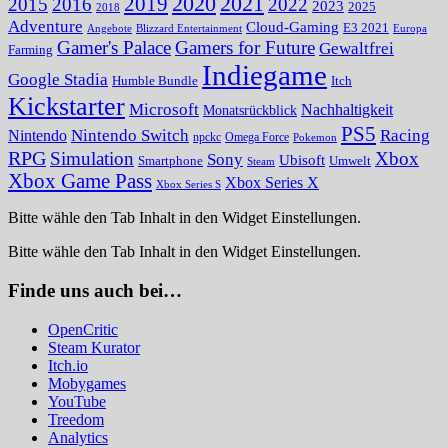
2020
2021
2019
2015
2016
2022
2023
2025
2018
Adventure
Cloud-Gaming
E3 2021
Angebote
Blizzard Entertainment
Europa
Gamer's Palace
Gamers for Future
Gewaltfrei
Farming
Indiegame
Google Stadia
Humble Bundle
Itch
Kickstarter
Microsoft
Nachhaltigkeit
Monatsrückblick
PS5
Nintendo Switch
Racing
Nintendo
npckc
Omega Force
Pokemon
RPG
Simulation
Xbox
Sony
Ubisoft
Smartphone
Umwelt
Steam
Xbox Game Pass
Xbox Series X
Xbox Series S
Bitte wähle den Tab Inhalt in den Widget Einstellungen.
Bitte wähle den Tab Inhalt in den Widget Einstellungen.
Finde uns auch bei…
OpenCritic
Steam Kurator
Itch.io
Mobygames
YouTube
Treedom
Analytics