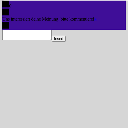
0
Uns interessiert deine Meinung, bitte kommentiere!
x
Insert