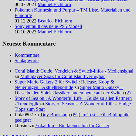
06.07.2021
Manuel Eichhorn
Pokemon Karmesin und Purpur – TM Liste, Materialien und
Fundorte
01.12.2022
Beatrice Eichhorn
Sony enthüllt das neue PS5 Modell
10.10.2023
Manuel Eichhorn
Neueste Kommentare
Kommentare
Schlagworte
Coral Island: Guide, Vergleich & Switch-Infos - Mediensignal
zu
Multiplayer-Spaß für Coral Island verfügbar
Super Mario Galaxy 2 für Switch: Release, Koop &
Neuerungen - Aktuellreport.de
zu
Super Mario Galaxy –
Diese beiden Spieleklassiker landen heute auf der Switch (2)
Story of Sea on : A Wonderful Life – Guide zu allen Partnern
- Trendlogik
zu
Story of Seasons: A Wonderful Life – Einige
Tipps zum Start
Lola0807 zu
Tiny Bookshop (PC) im Test – Für Bibliophile
geeignet
khosim zu
Yokai Inn – Ein kleines Inn für Geister